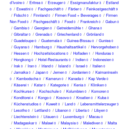
d’Ivoire
/
Eritrea
/
Erzeuger
/
Essigmanufaktur
/
Estland
0
0
0
3
/
Eswatini
/
Fachgeschäft
/
Färöer
/
Feinkostgeschäft
0
0
0
0
9
/
Fidschi
/
Finnland
/
Firmen Food + Beverages
/
Firmen
0
0
0
Non Food
/
Fischgeschäft
/
Food
/
Frankreich
/
Gabun
0
3
0
0
0
/
Gambia
/
Georgien
/
Getreidemühle
/
Ghana
0
0
1
0
/
Gibraltar
/
Grenada
/
Griechenland
/
Grönland
0
0
0
0
/
Guadeloupe
/
Guatemala
/
Guinea-Bissau
/
Guniea
0
0
0
0
/
Guyana
/
Hamburg
/
Haushaltsartikel
/
Hervorgehoben
0
0
0
0
/
Hessen
/
Hochzeitslocations
/
Hofladen
/
Honduras
0
0
1
0
/
Hongkong
/
Hotel-Restaurants
/
Indien
/
Indonesien
0
0
0
0
/
Irak
/
Iran
/
Irland
/
Island
/
Israel
/
Italien
0
0
0
0
0
0
/
Jamaika
/
Japan
/
Jemen
/
Jordanien
/
Kaimaninseln
0
0
0
0
/
Kambodscha
/
Kamerun
/
Kanada
/
Kap Verde
0
0
0
0
0
/
Käserei
/
Katar
/
Kategorie
/
Kenia
/
Kliniken
1
0
0
0
0
/
Kochkurse
/
Kochschule
/
Kolumbien
/
Komoren
0
0
0
0
/
Konditorei
/
Kongo
/
Kosovo
/
Kroatien
/
Kuba
4
0
0
0
0
/
Küchenstudios
/
Kuweit
/
Land
/
Lebensmittelerzeuger
0
0
0
3
/
Lesotho
/
Lettland
/
Libanon
/
Liberia
/
Libyen
0
0
0
0
0
/
Liechtenstein
/
Litauen
/
Luxemburg
/
Macau
0
0
0
0
/
Madagaskar
/
Malawi
/
Malaysia
/
Malediven
/
Malta
0
0
0
0