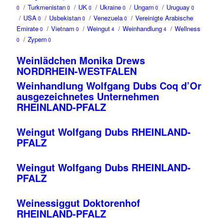
/
Turkmenistan
/
UK
/
Ukraine
/
Ungarn
/
Uruguay
0
0
0
0
0
0
/
USA
/
Usbekistan
/
Venezuela
/
Vereinigte Arabische
0
0
0
Emirate
/
Vietnam
/
Weingut
/
Weinhandlung
/
Wellness
0
0
4
4
/
Zypern
0
0
Weinlädchen Monika Drews
NORDRHEIN-WESTFALEN
Weinhandlung Wolfgang Dubs Coq d’Or
ausgezeichnetes Unternehmen
RHEINLAND-PFALZ
Weingut Wolfgang Dubs RHEINLAND-
PFALZ
Weingut Wolfgang Dubs RHEINLAND-
PFALZ
Weinessiggut Doktorenhof
RHEINLAND-PFALZ