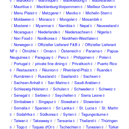
/
Marokko
/
Martinique
/
Maßkleidung
/
Mauretanien
0
0
0
0
0
/
Mauritius
/
Mecklenburg-Vorpommern
/
Meilleur Ouvrier
0
0
0
/
Menu Plaisir
/
Metzgerei
/
Mexiko
/
Michelin Stern
0
7
0
0
/
Moldawien
/
Monaco
/
Mongolei
/
Mosambik
0
0
0
0
/
Mosterei
/
Myanmar
/
Namibia
/
Nepal
/
Neuseeland
1
0
0
0
0
/
Nicaragua
/
Niederlande
/
Niedersachsen
/
Nigeria
0
0
0
0
/
Non Food
/
Nordkorea
/
Nordrhein-Westfalen
0
0
0
/
Norwegen
/
Offizieller Lieferant F&B
/
Offizieller Lieferant
0
3
NF
/
Ölmühle
/
Oman
/
Österreich
/
Panama
/
Papua-
0
1
0
0
0
Neuguinea
/
Paraguay
/
Peru
/
Philippinen
/
Polen
0
0
0
0
0
/
Portugal
/
private fine dining
/
Privatkoch
/
Puerto Rico
0
0
0
/
Restaurant
/
Réunion
/
Rheinland-Pfalz
/
Ruanda
0
0
0
0
0
/
Rumänien
/
Russland
/
Saarland
/
Sachsen
0
0
0
0
/
Sachsen-Anhalt
/
San Marino
/
Saudi-Arabien
0
0
0
/
Schleswig-Holstein
/
Schulen
/
Schweden
/
Schweiz
0
0
0
0
/
Senegal
/
Serbien
/
Seychellen
/
Sierra Leone
0
0
0
0
/
Simbabwe
/
Singapur
/
Slowakei
/
Slowenien
0
0
0
0
/
Somalia
/
Spanien
/
Sri Lanka
/
St. Lucia
/
St. Martin
0
0
0
0
/
Südafrika
/
Südkorea
/
Syrien
/
Tagungsräume
0
0
0
0
0
/
Taiwan
/
Takeaway
/
Tansania
/
Thailand
/
Thüringen
0
0
0
0
/
Togo
/
Toques d'Or
/
Tschechien
/
Tunesien
/
Türkei
0
0
0
0
0