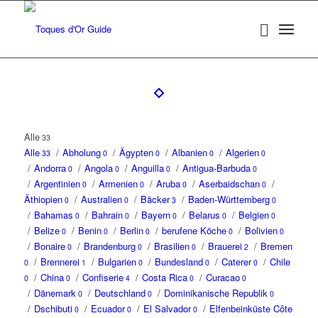
Alle
33
Alle
/
Abholung
/
Ägypten
/
Albanien
/
Algerien
33
0
0
0
0
/
Andorra
/
Angola
/
Anguilla
/
Antigua-Barbuda
0
0
0
0
/
Argentinien
/
Armenien
/
Aruba
/
Aserbaidschan
/
0
0
0
0
Äthiopien
/
Australien
/
Bäcker
/
Baden-Württemberg
0
0
3
0
/
Bahamas
/
Bahrain
/
Bayern
/
Belarus
/
Belgien
0
0
0
0
0
/
Belize
/
Benin
/
Berlin
/
berufene Köche
/
Bolivien
0
0
0
0
0
/
Bonaire
/
Brandenburg
/
Brasilien
/
Brauerei
/
Bremen
0
0
0
2
/
Brennerei
/
Bulgarien
/
Bundesland
/
Caterer
/
Chile
0
1
0
0
0
/
China
/
Confiserie
/
Costa Rica
/
Curacao
0
0
4
0
0
/
Dänemark
/
Deutschland
/
Dominikanische Republik
0
0
0
/
Dschibuti
/
Ecuador
/
El Salvador
/
Elfenbeinküste Côte
0
0
0