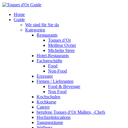
Home
Guide
Wir sind für Sie da
Kategorien
Restaurants
Toques d’Or
Meilleur Ovrier
Michelin Stern
Hotel-Restaurants
Fachgeschäfte
Food
Non-Food
Erzeuger
Firmen / Lieferanten
Food & Beverage
Non Food
Kochschulen
Kochkurse
Caterer
berufene Toques d’Or Maîtres, -Chefs
Hochzeitslocations
Tagungsräume
Wellness