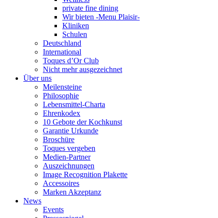
private fine dining
Wir bieten -Menu Plaisir-
Kliniken
Schulen
Deutschland
International
Toques d’Or Club
Nicht mehr ausgezeichnet
Über uns
Meilensteine
Philosophie
Lebensmittel-Charta
Ehrenkodex
10 Gebote der Kochkunst
Garantie Urkunde
Broschüre
Toques vergeben
Medien-Partner
Auszeichnungen
Image Recognition Plakette
Accessoires
Marken Akzeptanz
News
Events