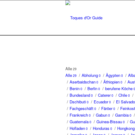
Alle
29
Alle
/
Abholung
/
Ägypten
/
Alb
29
0
0
/
Aserbaidschan
/
Äthiopien
/
Aust
0
0
/
Benin
/
Berlin
/
berufene Köche
0
0
/
Bundesland
/
Caterer
/
Chile
/
0
0
0
/
Dschibuti
/
Ecuador
/
El Salvado
0
0
/
Fachgeschäft
/
Färöer
/
Feinkos
0
0
/
Frankreich
/
Gabun
/
Gambia
/
0
0
0
/
Guatemala
/
Guinea-Bissau
/
Gu
0
0
/
Hofladen
/
Honduras
/
Hongkong
0
0
/
Jamaika
/
Japan
/
Jemen
/
Jo