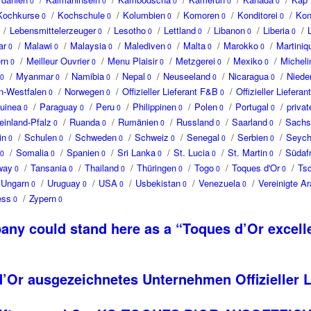
0
0
0
0
0
Kochkurse
/
Kochschule
/
Kolumbien
/
Komoren
/
Konditorei
/
Ko
0
0
0
0
0
/
Lebensmittelerzeuger
/
Lesotho
/
Lettland
/
Libanon
/
Liberia
/
0
0
0
0
0
ar
/
Malawi
/
Malaysia
/
Malediven
/
Malta
/
Marokko
/
Martiniq
0
0
0
0
0
0
rn
/
Meilleur Ouvrier
/
Menu Plaisir
/
Metzgerei
/
Mexiko
/
Micheli
0
0
0
0
0
/
Myanmar
/
Namibia
/
Nepal
/
Neuseeland
/
Nicaragua
/
Niede
0
0
0
0
0
0
n-Westfalen
/
Norwegen
/
Offizieller Lieferant F&B
/
Offizieller Lieferan
0
0
0
uinea
/
Paraguay
/
Peru
/
Philippinen
/
Polen
/
Portugal
/
privat
0
0
0
0
0
0
einland-Pfalz
/
Ruanda
/
Rumänien
/
Russland
/
Saarland
/
Sachs
0
0
0
0
0
in
/
Schulen
/
Schweden
/
Schweiz
/
Senegal
/
Serbien
/
Seych
0
0
0
0
0
0
/
Somalia
/
Spanien
/
Sri Lanka
/
St. Lucia
/
St. Martin
/
Südafr
0
0
0
0
0
0
way
/
Tansania
/
Thailand
/
Thüringen
/
Togo
/
Toques d'Or
/
Ts
0
0
0
0
0
0
Ungarn
/
Uruguay
/
USA
/
Usbekistan
/
Venezuela
/
Vereinigte A
0
0
0
0
0
ess
/
Zypern
0
0
any could stand here as a “Toques d’Or excelle
’Or ausgezeichnetes Unternehmen Offizieller 