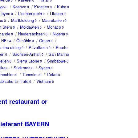
0
0
0
ngo
/
Kosovo
/
Kroatien
/
Kuba
0
0
0
0
Libyen
/
Liechtenstein
/
Litauen
0
0
0
ue
/
Maßkleidung
/
Mauretanien
0
0
0
n Stern
/
Moldawien
/
Monaco
0
0
0
rlande
/
Niedersachsen
/
Nigeria
0
0
0
t NF
/
Ölmühle
/
Oman
/
24
0
0
e fine dining
/
Privatkoch
/
Puerto
0
0
en
/
Sachsen-Anhalt
/
San Marino
0
0
ellen
/
Sierra Leone
/
Simbabwe
0
0
0
ika
/
Südkorea
/
Syrien
0
0
0
chechien
/
Tunesien
/
Türkei
0
0
0
rabische Emirate
/
Vietnam
0
0
nt restaurant or
Lieferant BAYERN