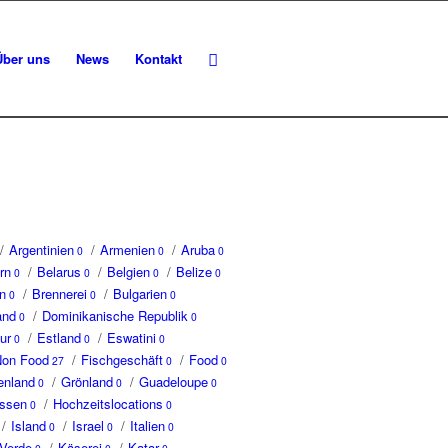
Über uns
News
Kontakt
/
Argentinien
/
Armenien
/
Aruba
0
0
0
rn
/
Belarus
/
Belgien
/
Belize
0
0
0
0
n
/
Brennerei
/
Bulgarien
0
0
0
and
/
Dominikanische Republik
0
0
ur
/
Estland
/
Eswatini
0
0
0
Non Food
/
Fischgeschäft
/
Food
27
0
0
enland
/
Grönland
/
Guadeloupe
0
0
0
ssen
/
Hochzeitslocations
0
0
/
Island
/
Israel
/
Italien
0
0
0
Verde
/
Käserei
/
Katar