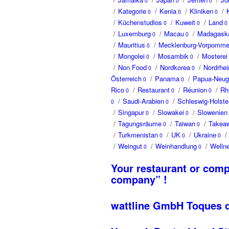
0
0
0
/
Kategorie
/
Kenia
/
Kliniken
/
0
0
0
/
Küchenstudios
/
Kuweit
/
Land
0
0
0
/
Luxemburg
/
Macau
/
Madagask
0
0
/
Mauritius
/
Mecklenburg-Vorpomme
0
/
Mongolei
/
Mosambik
/
Mosterei
0
0
/
Non Food
/
Nordkorea
/
Nordrhei
0
0
Österreich
/
Panama
/
Papua-Neug
0
0
Rico
/
Restaurant
/
Réunion
/
Rh
0
0
0
/
Saudi-Arabien
/
Schleswig-Holste
0
0
/
Singapur
/
Slowakei
/
Slowenien
0
0
/
Tagungsräume
/
Taiwan
/
Takea
0
0
/
Turkmenistan
/
UK
/
Ukraine
/
0
0
0
/
Weingut
/
Weinhandlung
/
Welln
0
0
Your restaurant or comp
company” !
wattline GmbH Toques d