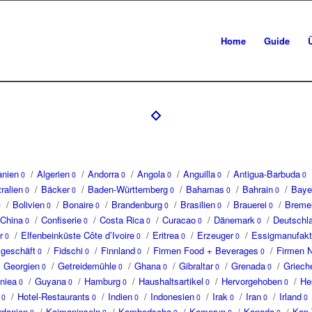
Home
Guide
anien
/
Algerien
/
Andorra
/
Angola
/
Anguilla
/
Antigua-Barbuda
0
0
0
0
0
0
ralien
/
Bäcker
/
Baden-Württemberg
/
Bahamas
/
Bahrain
/
Baye
0
0
0
0
0
/
Bolivien
/
Bonaire
/
Brandenburg
/
Brasilien
/
Brauerei
/
Breme
0
0
0
0
0
0
China
/
Confiserie
/
Costa Rica
/
Curacao
/
Dänemark
/
Deutschl
0
0
0
0
0
r
/
Elfenbeinküste Côte d’Ivoire
/
Eritrea
/
Erzeuger
/
Essigmanufakt
0
0
0
0
tgeschäft
/
Fidschi
/
Finnland
/
Firmen Food + Beverages
/
Firmen 
0
0
0
0
Georgien
/
Getreidemühle
/
Ghana
/
Gibraltar
/
Grenada
/
Griech
0
0
0
0
0
niea
/
Guyana
/
Hamburg
/
Haushaltsartikel
/
Hervorgehoben
/
He
0
0
0
0
0
/
Hotel-Restaurants
/
Indien
/
Indonesien
/
Irak
/
Iran
/
Irland
0
0
0
0
0
0
0
rdanien
/
Kaimaninseln
/
Kambodscha
/
Kamerun
/
Kanada
/
Kap 