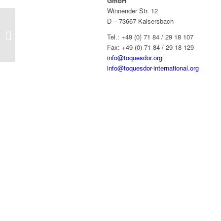
GmbH
Winnender Str. 12
D – 73667 Kaisersbach
Le Relais d’Urfé
Tel.: +49 (0) 71 84 / 29 18 107
Fax: +49 (0) 71 84 / 29 18 129
info@toquesdor.org
info@toquesdor-international.org