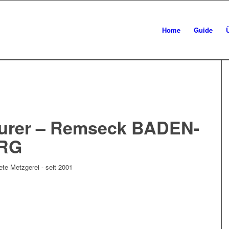
Home
Guide
eurer – Remseck BADEN-
RG
ete Metzgerei - seit 2001