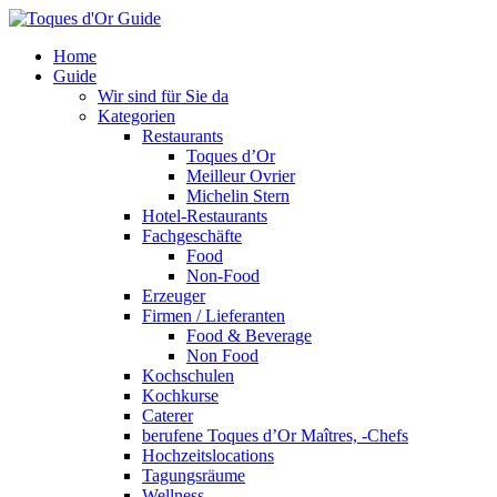
Home
Guide
Wir sind für Sie da
Kategorien
Restaurants
Toques d’Or
Meilleur Ovrier
Michelin Stern
Hotel-Restaurants
Fachgeschäfte
Food
Non-Food
Erzeuger
Firmen / Lieferanten
Food & Beverage
Non Food
Kochschulen
Kochkurse
Caterer
berufene Toques d’Or Maîtres, -Chefs
Hochzeitslocations
Tagungsräume
Wellness