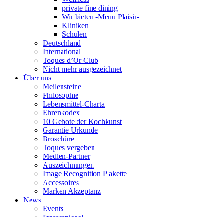
private fine dining
Wir bieten -Menu Plaisir-
Kliniken
Schulen
Deutschland
International
Toques d’Or Club
Nicht mehr ausgezeichnet
Über uns
Meilensteine
Philosophie
Lebensmittel-Charta
Ehrenkodex
10 Gebote der Kochkunst
Garantie Urkunde
Broschüre
Toques vergeben
Medien-Partner
Auszeichnungen
Image Recognition Plakette
Accessoires
Marken Akzeptanz
News
Events