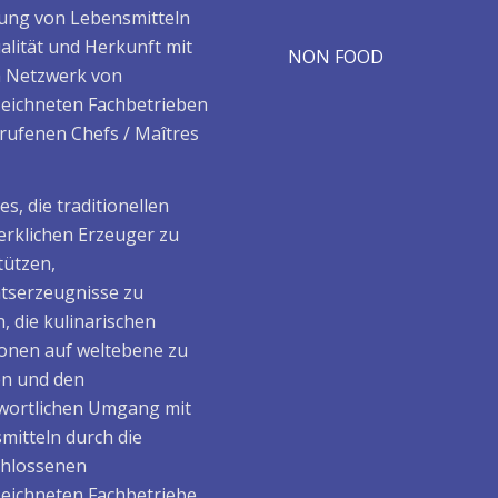
ung von Lebensmitteln
alität und Herkunft mit
NON FOOD
 Netzwerk von
eichneten Fachbetrieben
rufenen Chefs / Maîtres
t es, die traditionellen
rklichen Erzeuger zu
tützen,
ätserzeugnisse zu
, die kulinarischen
ionen auf weltebene zu
en und den
wortlichen Umgang mit
mitteln durch die
hlossenen
eichneten Fachbetriebe