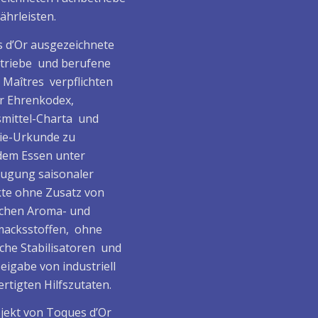
ährleisten.
 d’Or ausgezeichnete
triebe und berufene
/ Maîtres verpflichten
er Ehrenkodex,
mittel-Charta und
ie-Urkunde zu
em Essen unter
ugung saisonaler
te ohne Zusatz von
ichen Aroma- und
acksstoffen, ohne
che Stabilisatoren und
eigabe von industriell
rtigten Hilfszutaten.
ojekt von Toques d’Or