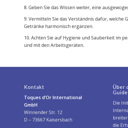
8. Geben Sie das Wissen weiter, eine ausgewogen
9. Vermitteln Sie das Verständnis dafür, welche 
Getränke harmonisch ergänzen.
10. Achten Sie auf Hygiene und Sauberkeit im p
und mit den Arbeitsgeräten.
Kontakt
Über 
Guide
Toques d’Or International
Die Ini
GmbH
Interna
Winnender Str. 12
breite
D – 73667 Kaisersbach
die Er