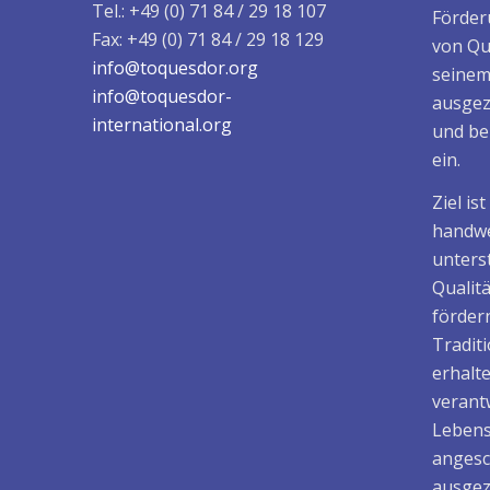
Tel.: +49 (0) 71 84 / 29 18 107
Förder
Fax: +49 (0) 71 84 / 29 18 129
von Qu
info@toquesdor.org
seinem
info@toquesdor-
ausgez
international.org
und be
ein.
Ziel is
handwe
unters
Qualit
fördern
Tradit
erhalt
verant
Lebens
angesc
ausgez