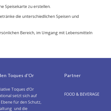
e Speisekarte zu erstellen.
Getränke die unterschiedlichen Speisen und
ersönlichen Bereich, im Umgang mit Lebensmitteln
den Toques d’Or
Partner
tiative Toques d’Or
FOOD & BEVERAGE
tional setzt sich auf
r Ebene für den Schutz,
haltung und die