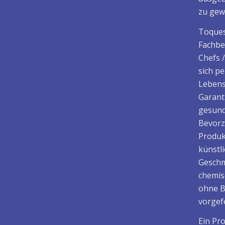
zu gew
Toques
Fachbe
Chefs 
sich p
Lebens
Garant
gesund
Bevorz
Produk
künstl
Geschm
chemis
ohne B
vorgefe
Ein Pr