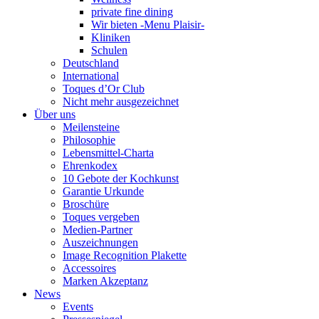
private fine dining
Wir bieten -Menu Plaisir-
Kliniken
Schulen
Deutschland
International
Toques d’Or Club
Nicht mehr ausgezeichnet
Über uns
Meilensteine
Philosophie
Lebensmittel-Charta
Ehrenkodex
10 Gebote der Kochkunst
Garantie Urkunde
Broschüre
Toques vergeben
Medien-Partner
Auszeichnungen
Image Recognition Plakette
Accessoires
Marken Akzeptanz
News
Events