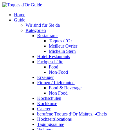
Home
Guide
Wir sind für Sie da
Kategorien
Restaurants
Toques d’Or
Meilleur Ovrier
Michelin Stern
Hotel-Restaurants
Fachgeschäfte
Food
Non-Food
Erzeuger
Firmen / Lieferanten
Food & Beverage
Non Food
Kochschulen
Kochkurse
Caterer
berufene Toques d’Or Maîtres, -Chefs
Hochzeitslocations
Tagungsräume
Wellness