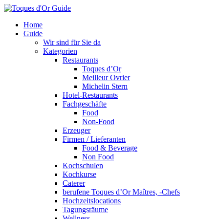
Home
Guide
Wir sind für Sie da
Kategorien
Restaurants
Toques d’Or
Meilleur Ovrier
Michelin Stern
Hotel-Restaurants
Fachgeschäfte
Food
Non-Food
Erzeuger
Firmen / Lieferanten
Food & Beverage
Non Food
Kochschulen
Kochkurse
Caterer
berufene Toques d’Or Maîtres, -Chefs
Hochzeitslocations
Tagungsräume
Wellness