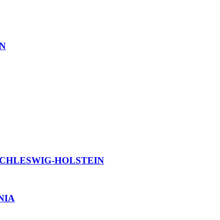
EN
ker SCHLESWIG-HOLSTEIN
ANIA