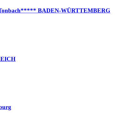
aube Tonbach***** BADEN-WÜRTTEMBERG
KREICH
burg