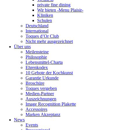
private fine dining
Wir bieten -Menu Plaisir-
Kliniken
Schulen
Deutschland
International
Toques d’Or Club
Nicht mehr ausgezeichnet
Über uns
Meilensteine
Philosophie
Lebensmittel-Charta
Ehrenkodex
10 Gebote der Kochkunst
Garantie Urkunde
Broschüre
Toques vergeben
Medien-Partner
Auszeichnungen
Image Recognition Plakette
Accessoires
Marken Akzeptanz
News
Events