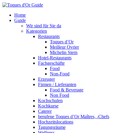
Home
Guide
Wir sind für Sie da
Kategorien
Restaurants
Toques d’Or
Meilleur Ovrier
Michelin Stern
Hotel-Restaurants
Fachgeschäfte
Food
Non-Food
Erzeuger
Firmen / Lieferanten
Food & Beverage
Non Food
Kochschulen
Kochkurse
Caterer
berufene Toques d’Or Maîtres, -Chefs
Hochzeitslocations
Tagungsräume
Wellness