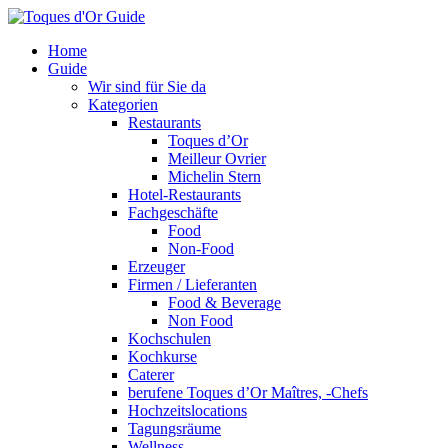
Home
Guide
Wir sind für Sie da
Kategorien
Restaurants
Toques d’Or
Meilleur Ovrier
Michelin Stern
Hotel-Restaurants
Fachgeschäfte
Food
Non-Food
Erzeuger
Firmen / Lieferanten
Food & Beverage
Non Food
Kochschulen
Kochkurse
Caterer
berufene Toques d’Or Maîtres, -Chefs
Hochzeitslocations
Tagungsräume
Wellness