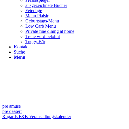
Pressespiegel
ausgezeichnete Bücher
Feiertage
Menu Plaisir
Geburtstags-Menu
Low Carb Menu
Private fine dining at home
Treue wird belohnt
Toggy-Bär
Kontakt
Suche
Menu
pre amuse
pre dessert
Rugards F&B Veranstaltungskalender