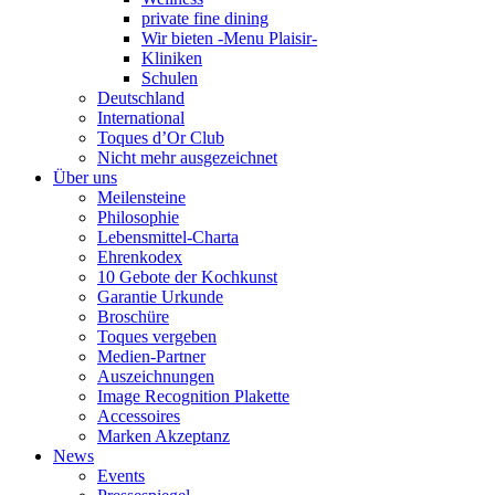
private fine dining
Wir bieten -Menu Plaisir-
Kliniken
Schulen
Deutschland
International
Toques d’Or Club
Nicht mehr ausgezeichnet
Über uns
Meilensteine
Philosophie
Lebensmittel-Charta
Ehrenkodex
10 Gebote der Kochkunst
Garantie Urkunde
Broschüre
Toques vergeben
Medien-Partner
Auszeichnungen
Image Recognition Plakette
Accessoires
Marken Akzeptanz
News
Events