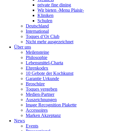
private fine dining
Wir bieten -Menu Plaisir-
Kliniken
Schulen
Deutschland
International
Toques d’Or Club
Nicht mehr ausgezeichnet
Über uns
Meilensteine
Philosophie
Lebensmittel-Charta
Ehrenkodex
10 Gebote der Kochkunst
Garantie Urkunde
Broschüre
Toques vergeben
Medien-Partner
Auszeichnungen
Image Recognition Plakette
Accessoires
Marken Akzeptanz
News
Events