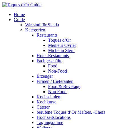
Home
Guide
Wir sind für Sie da
Kategorien
Restaurants
Toques d’Or
Meilleur Ovrier
Michelin Stern
Hotel-Restaurants
Fachgeschäfte
Food
Non-Food
Erzeuger
Firmen / Lieferanten
Food & Beverage
Non Food
Kochschulen
Kochkurse
Caterer
berufene Toques d’Or Maîtres, -Chefs
Hochzeitslocations
Tagungsräume
Wellness