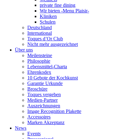
private fine dining
Wir bieten -Menu Plaisir-
Kliniken
Schulen
Deutschland
International
Toques d’Or Club
Nicht mehr ausgezeichnet
Über uns
Meilensteine
Philosophie
Lebensmittel-Charta
Ehrenkodex
10 Gebote der Kochkunst
Garantie Urkunde
Broschüre
Toques vergeben
Medien-Partner
Auszeichnungen
Image Recognition Plakette
Accessoires
Marken Akzeptanz
News
Events