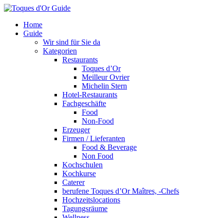
Home
Guide
Wir sind für Sie da
Kategorien
Restaurants
Toques d’Or
Meilleur Ovrier
Michelin Stern
Hotel-Restaurants
Fachgeschäfte
Food
Non-Food
Erzeuger
Firmen / Lieferanten
Food & Beverage
Non Food
Kochschulen
Kochkurse
Caterer
berufene Toques d’Or Maîtres, -Chefs
Hochzeitslocations
Tagungsräume
Wellness