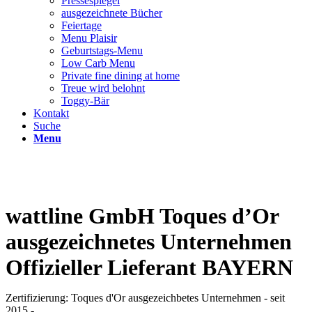
Pressespiegel
ausgezeichnete Bücher
Feiertage
Menu Plaisir
Geburtstags-Menu
Low Carb Menu
Private fine dining at home
Treue wird belohnt
Toggy-Bär
Kontakt
Suche
Menu
wattline GmbH Toques d’Or
ausgezeichnetes Unternehmen
Offizieller Lieferant BAYERN
Zertifizierung: Toques d'Or ausgezeichbetes Unternehmen - seit
2015 -