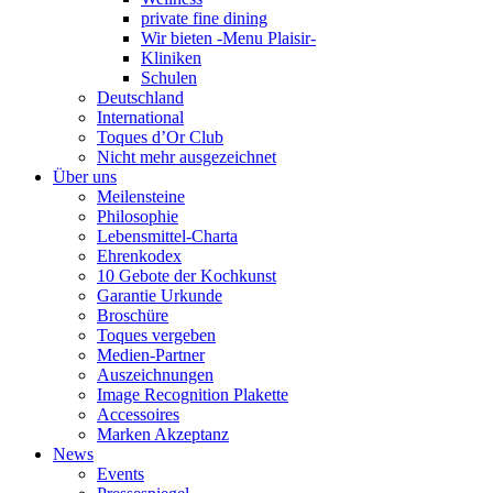
private fine dining
Wir bieten -Menu Plaisir-
Kliniken
Schulen
Deutschland
International
Toques d’Or Club
Nicht mehr ausgezeichnet
Über uns
Meilensteine
Philosophie
Lebensmittel-Charta
Ehrenkodex
10 Gebote der Kochkunst
Garantie Urkunde
Broschüre
Toques vergeben
Medien-Partner
Auszeichnungen
Image Recognition Plakette
Accessoires
Marken Akzeptanz
News
Events