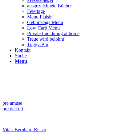
Pressespiegel
ausgezeichnete Bücher
Feiertage
Menu Plaisir
Geburtstags-Menu
Low Carb Menu
Private fine dining at home
Treue wird belohnt
Toggy-Bär
Kontakt
Suche
Menu
pre amuse
pre dessert
Vita - Bernhard Reiser