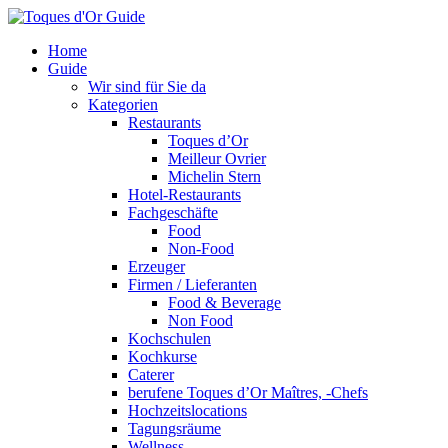
Home
Guide
Wir sind für Sie da
Kategorien
Restaurants
Toques d’Or
Meilleur Ovrier
Michelin Stern
Hotel-Restaurants
Fachgeschäfte
Food
Non-Food
Erzeuger
Firmen / Lieferanten
Food & Beverage
Non Food
Kochschulen
Kochkurse
Caterer
berufene Toques d’Or Maîtres, -Chefs
Hochzeitslocations
Tagungsräume
Wellness