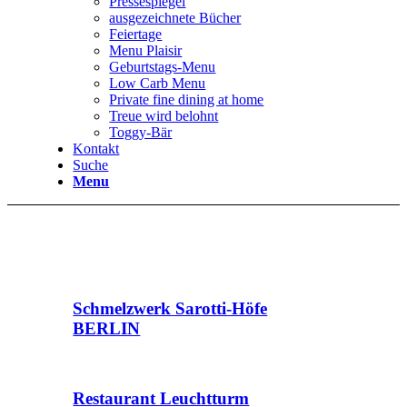
Pressespiegel
ausgezeichnete Bücher
Feiertage
Menu Plaisir
Geburtstags-Menu
Low Carb Menu
Private fine dining at home
Treue wird belohnt
Toggy-Bär
Kontakt
Suche
Menu
Schmelzwerk Sarotti-Höfe
BERLIN
Restaurant Leuchtturm