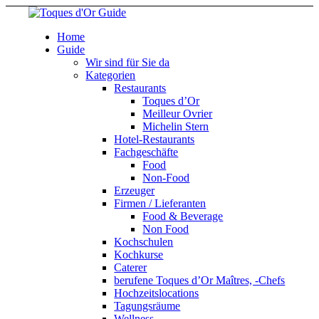
Home
Guide
Wir sind für Sie da
Kategorien
Restaurants
Toques d’Or
Meilleur Ovrier
Michelin Stern
Hotel-Restaurants
Fachgeschäfte
Food
Non-Food
Erzeuger
Firmen / Lieferanten
Food & Beverage
Non Food
Kochschulen
Kochkurse
Caterer
berufene Toques d’Or Maîtres, -Chefs
Hochzeitslocations
Tagungsräume
Wellness