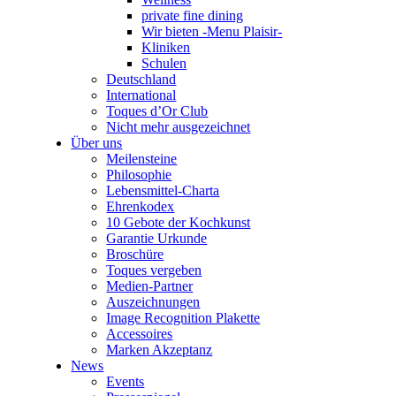
private fine dining
Wir bieten -Menu Plaisir-
Kliniken
Schulen
Deutschland
International
Toques d’Or Club
Nicht mehr ausgezeichnet
Über uns
Meilensteine
Philosophie
Lebensmittel-Charta
Ehrenkodex
10 Gebote der Kochkunst
Garantie Urkunde
Broschüre
Toques vergeben
Medien-Partner
Auszeichnungen
Image Recognition Plakette
Accessoires
Marken Akzeptanz
News
Events