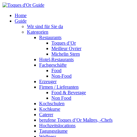
Home
Guide
Wir sind für Sie da
Kategorien
Restaurants
Toques d’Or
Meilleur Ovrier
Michelin Stern
Hotel-Restaurants
Fachgeschäfte
Food
Non-Food
Erzeuger
Firmen / Lieferanten
Food & Beverage
Non Food
Kochschulen
Kochkurse
Caterer
berufene Toques d’Or Maîtres, -Chefs
Hochzeitslocations
Tagungsräume
Wellness