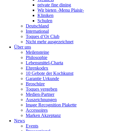
private fine dining
Wir bieten -Menu Plaisir-
Kliniken
Schulen
Deutschland
International
Toques d’Or Club
Nicht mehr ausgezeichnet
Über uns
Meilensteine
Philosophie
Lebensmittel-Charta
Ehrenkodex
10 Gebote der Kochkunst
Garantie Urkunde
Broschüre
Toques vergeben
Medien-Partner
Auszeichnungen
Image Recognition Plakette
Accessoires
Marken Akzeptanz
News
Events