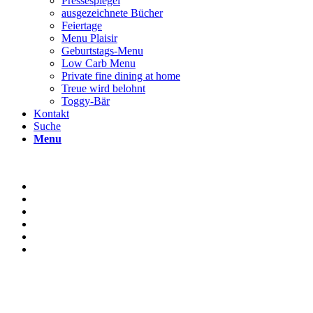
Pressespiegel
ausgezeichnete Bücher
Feiertage
Menu Plaisir
Geburtstags-Menu
Low Carb Menu
Private fine dining at home
Treue wird belohnt
Toggy-Bär
Kontakt
Suche
Menu