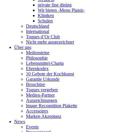
private fine dining
Wir bieten -Menu Plaisir-
Kliniken
Schulen
Deutschland
International
Toques d’Or Club
Nicht mehr ausgezeichnet
Über uns
Meilensteine
Philosophie
Lebensmittel-Charta
Ehrenkodex
10 Gebote der Kochkunst
Garantie Urkunde
Broschüre
Toques vergeben
Medien-Partner
Auszeichnungen
Image Recognition Plakette
Accessoires
Marken Akzeptanz
News
Events