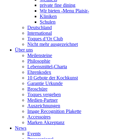
private fine dining
Wir bieten -Menu Plaisir-
Kliniken
Schulen
Deutschland
International
Toques d’Or Club
Nicht mehr ausgezeichnet
Über uns
Meilensteine
Philosophie
Lebensmittel-Charta
Ehrenkodex
10 Gebote der Kochkunst
Garantie Urkunde
Broschüre
Toques vergeben
Medien-Partner
Auszeichnungen
Image Recognition Plakette
Accessoires
Marken Akzeptanz
News
Events