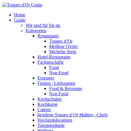
Home
Guide
Wir sind für Sie da
Kategorien
Restaurants
Toques d’Or
Meilleur Ovrier
Michelin Stern
Hotel-Restaurants
Fachgeschäfte
Food
Non-Food
Erzeuger
Firmen / Lieferanten
Food & Beverage
Non Food
Kochschulen
Kochkurse
Caterer
berufene Toques d’Or Maîtres, -Chefs
Hochzeitslocations
Tagungsräume
Wellness