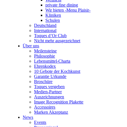
private fine dining
Wir bieten -Menu Plaisir-
Kliniken
Schulen
Deutschland
International
Toques d’Or Club
Nicht mehr ausgezeichnet
Über uns
Meilensteine
Philosophie
Lebensmittel-Charta
Ehrenkodex
10 Gebote der Kochkunst
Garantie Urkunde
Broschüre
Toques vergeben
Medien-Partner
Auszeichnungen
Image Recognition Plakette
Accessoires
Marken Akzeptanz
News
Events