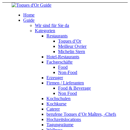
Home
Guide
Wir sind für Sie da
Kategorien
Restaurants
Toques d’Or
Meilleur Ovrier
Michelin Stern
Hotel-Restaurants
Fachgeschäfte
Food
Non-Food
Erzeuger
Firmen / Lieferanten
Food & Beverage
Non Food
Kochschulen
Kochkurse
Caterer
berufene Toques d’Or Maîtres, -Chefs
Hochzeitslocations
Tagungsräume
Wellness