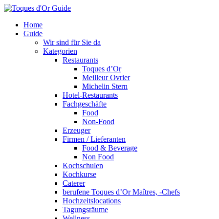
Home
Guide
Wir sind für Sie da
Kategorien
Restaurants
Toques d’Or
Meilleur Ovrier
Michelin Stern
Hotel-Restaurants
Fachgeschäfte
Food
Non-Food
Erzeuger
Firmen / Lieferanten
Food & Beverage
Non Food
Kochschulen
Kochkurse
Caterer
berufene Toques d’Or Maîtres, -Chefs
Hochzeitslocations
Tagungsräume
Wellness