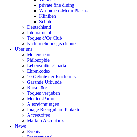
private fine dining
Wir bieten -Menu Plaisir-
Kliniken
Schulen
Deutschland
International
Toques d’Or Club
Nicht mehr ausgezeichnet
Über uns
Meilensteine
Philosophie
Lebensmittel-Charta
Ehrenkodex
10 Gebote der Kochkunst
Garantie Urkunde
Broschüre
Toques vergeben
Medien-Partner
Auszeichnungen
Image Recognition Plakette
Accessoires
Marken Akzeptanz
News
Events