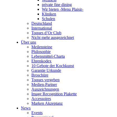
private fine dining
Wir bieten -Menu Plaisir-
Kliniken
Schulen
Deutschland
International
Toques d’Or Club
Nicht mehr ausgezeichnet
Über uns
Meilensteine
Philosophie
Lebensmittel-Charta
Ehrenkodex
10 Gebote der Kochkunst
Garantie Urkunde
Broschüre
Toques vergeben
Medien-Partner
Auszeichnungen
Image Recognition Plakette
Accessoires
Marken Akzeptanz
News
Events