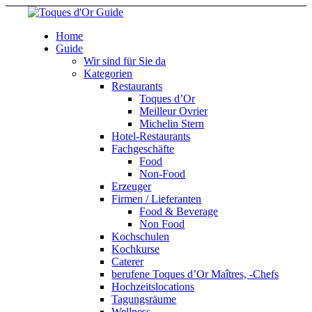
Home
Guide
Wir sind für Sie da
Kategorien
Restaurants
Toques d’Or
Meilleur Ovrier
Michelin Stern
Hotel-Restaurants
Fachgeschäfte
Food
Non-Food
Erzeuger
Firmen / Lieferanten
Food & Beverage
Non Food
Kochschulen
Kochkurse
Caterer
berufene Toques d’Or Maîtres, -Chefs
Hochzeitslocations
Tagungsräume
Wellness