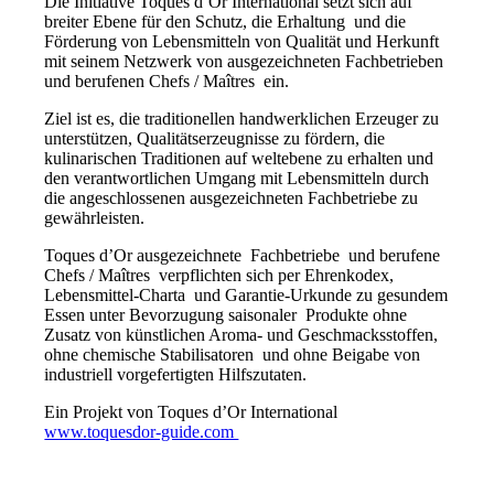
Die Initiative Toques d’Or International setzt sich auf
breiter Ebene für den Schutz, die Erhaltung und die
Förderung von Lebensmitteln von Qualität und Herkunft
mit seinem Netzwerk von ausgezeichneten Fachbetrieben
und berufenen Chefs / Maîtres ein.
Ziel ist es, die traditionellen handwerklichen Erzeuger zu
unterstützen, Qualitätserzeugnisse zu fördern, die
kulinarischen Traditionen auf weltebene zu erhalten und
den verantwortlichen Umgang mit Lebensmitteln durch
die angeschlossenen ausgezeichneten Fachbetriebe zu
gewährleisten.
Toques d’Or ausgezeichnete Fachbetriebe und berufene
Chefs / Maîtres verpflichten sich per Ehrenkodex,
Lebensmittel-Charta und Garantie-Urkunde zu gesundem
Essen unter Bevorzugung saisonaler Produkte ohne
Zusatz von künstlichen Aroma- und Geschmacksstoffen,
ohne chemische Stabilisatoren und ohne Beigabe von
industriell vorgefertigten Hilfszutaten.
Ein Projekt von Toques d’Or International
www.toquesdor-guide.com