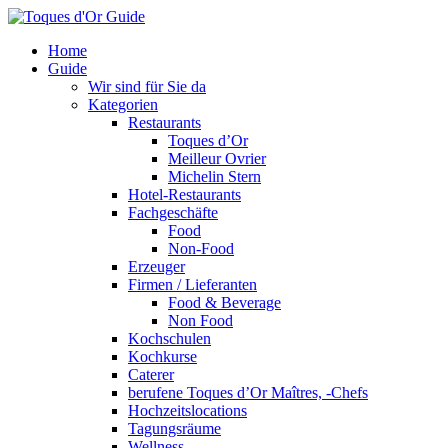
Home
Guide
Wir sind für Sie da
Kategorien
Restaurants
Toques d’Or
Meilleur Ovrier
Michelin Stern
Hotel-Restaurants
Fachgeschäfte
Food
Non-Food
Erzeuger
Firmen / Lieferanten
Food & Beverage
Non Food
Kochschulen
Kochkurse
Caterer
berufene Toques d’Or Maîtres, -Chefs
Hochzeitslocations
Tagungsräume
Wellness