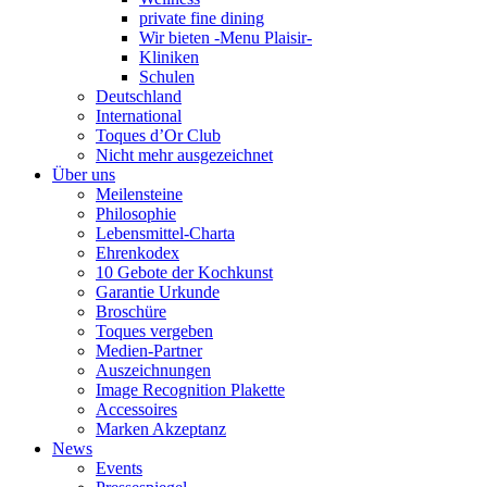
private fine dining
Wir bieten -Menu Plaisir-
Kliniken
Schulen
Deutschland
International
Toques d’Or Club
Nicht mehr ausgezeichnet
Über uns
Meilensteine
Philosophie
Lebensmittel-Charta
Ehrenkodex
10 Gebote der Kochkunst
Garantie Urkunde
Broschüre
Toques vergeben
Medien-Partner
Auszeichnungen
Image Recognition Plakette
Accessoires
Marken Akzeptanz
News
Events