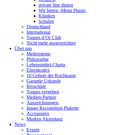
private fine dining
Wir bieten -Menu Plaisir-
Kliniken
Schulen
Deutschland
International
Toques d’Or Club
Nicht mehr ausgezeichnet
Über uns
Meilensteine
Philosophie
Lebensmittel-Charta
Ehrenkodex
10 Gebote der Kochkunst
Garantie Urkunde
Broschüre
Toques vergeben
Medien-Partner
Auszeichnungen
Image Recognition Plakette
Accessoires
Marken Akzeptanz
News
Events