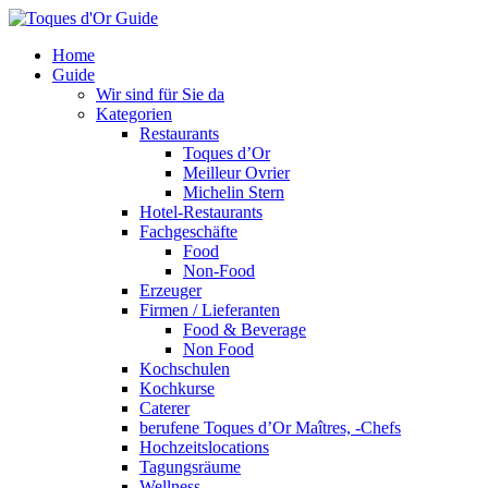
Home
Guide
Wir sind für Sie da
Kategorien
Restaurants
Toques d’Or
Meilleur Ovrier
Michelin Stern
Hotel-Restaurants
Fachgeschäfte
Food
Non-Food
Erzeuger
Firmen / Lieferanten
Food & Beverage
Non Food
Kochschulen
Kochkurse
Caterer
berufene Toques d’Or Maîtres, -Chefs
Hochzeitslocations
Tagungsräume
Wellness