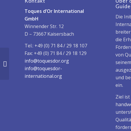
Kontakt
Über 
Guide
Toques d’Or International
Die Ini
GmbH
Interna
Winnender Str. 12
breite
D – 73667 Kaisersbach
die Er
Tel.: +49 (0) 71 84 / 29 18 107
Förder
Fax: +49 (0) 71 84 / 29 18 129
von Qu
info@toquesdor.org
Cajou Lodge hotel
seinem
GUINEA-BISSAU
info@toquesdor-
ausgez
international.org
und be
ein.
Ziel is
handwe
unters
Qualit
fördern