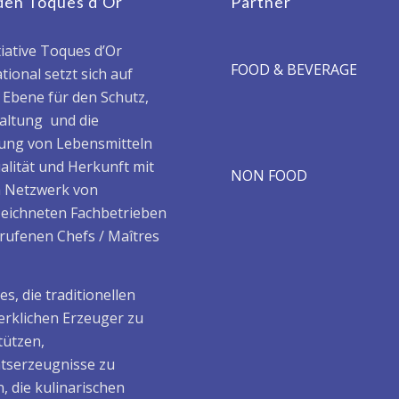
den Toques d’Or
Partner
tiative Toques d’Or
FOOD & BEVERAGE
tional setzt sich auf
r Ebene für den Schutz,
haltung und die
ung von Lebensmitteln
alität und Herkunft mit
NON FOOD
 Netzwerk von
eichneten Fachbetrieben
rufenen Chefs / Maîtres
t es, die traditionellen
rklichen Erzeuger zu
tützen,
ätserzeugnisse zu
, die kulinarischen