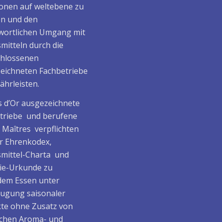
ionen auf weltebene zu
en und den
wortlichen Umgang mit
mitteln durch die
hlossenen
eichneten Fachbetriebe
ährleisten.
 d’Or ausgezeichnete
triebe und berufene
/ Maîtres verpflichten
er Ehrenkodex,
mittel-Charta und
ie-Urkunde zu
em Essen unter
ugung saisonaler
te ohne Zusatz von
ichen Aroma- und