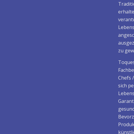
Tradit
erhalt
verant
Lebens
angesc
ausgez
zu gew
Toques
Fachbe
Chefs 
sich p
Lebens
Garant
gesund
Bevorz
Produk
künstl