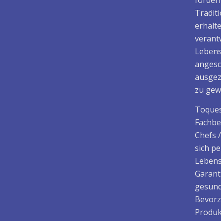
fördern
Tradit
erhalt
verant
Lebens
angesc
ausgez
zu gew
Toques
Fachbe
Chefs 
sich p
Lebens
Garant
gesund
Bevorz
Produk