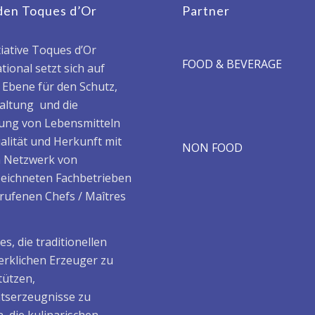
den Toques d’Or
Partner
tiative Toques d’Or
FOOD & BEVERAGE
tional setzt sich auf
r Ebene für den Schutz,
haltung und die
ung von Lebensmitteln
alität und Herkunft mit
NON FOOD
 Netzwerk von
eichneten Fachbetrieben
rufenen Chefs / Maîtres
t es, die traditionellen
rklichen Erzeuger zu
tützen,
ätserzeugnisse zu