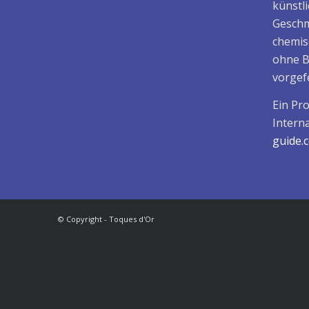
künstl
Geschm
chemis
ohne B
vorgefe
Ein Pr
Intern
guide
© Copyright - Toques d'Or