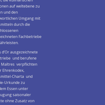
, die kulinarischen
ionen auf weltebene zu
en und den
wortlichen Umgang mit
mitteln durch die
hlossenen
eichneten Fachbetriebe
ährleisten.
 d’Or ausgezeichnete
triebe und berufene
/ Maîtres verpflichten
er Ehrenkodex,
mittel-Charta und
ie-Urkunde zu
em Essen unter
ugung saisonaler
te ohne Zusatz von