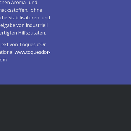
ichen Aroma- und
acksstoffen, ohne
che Stabilisatoren und
eigabe von industriell
rtigten Hilfszutaten.
ojekt von Toques d’Or
ational
www.toquesdor-
.com