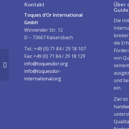
Kontakt
Über 
Guide
Toques d’Or International
Die Ini
GmbH
Interna
Winnender Str. 12
breite
D – 73667 Kaisersbach
die Er
Tel.: +49 (0) 71 84 / 29 18 107
Förder
Fax: +49 (0) 71 84 / 29 18 129
von Qu
berufene Toques d’Or-
info@toquesdor.org
seinem
Chefin Dagmar Wette
info@toquesdor-
ausgez
international.org
und be
ein.
Ziel is
handwe
unters
Qualit