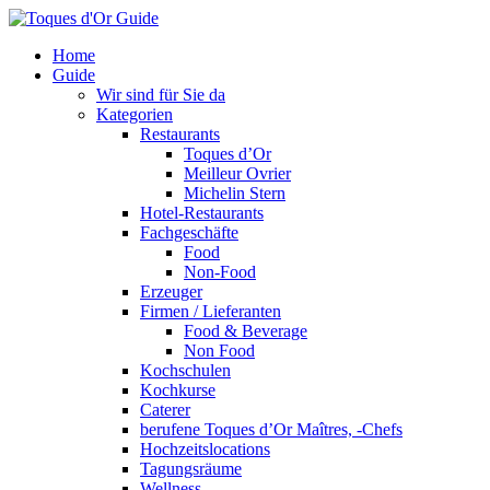
Home
Guide
Wir sind für Sie da
Kategorien
Restaurants
Toques d’Or
Meilleur Ovrier
Michelin Stern
Hotel-Restaurants
Fachgeschäfte
Food
Non-Food
Erzeuger
Firmen / Lieferanten
Food & Beverage
Non Food
Kochschulen
Kochkurse
Caterer
berufene Toques d’Or Maîtres, -Chefs
Hochzeitslocations
Tagungsräume
Wellness