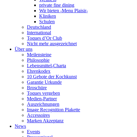
private fine dining
Wir bieten -Menu Plaisir-
Kliniken
Schulen
Deutschland
International
Toques d’Or Club
Nicht mehr ausgezeichnet
Über uns
Meilensteine
Philosophie
Lebensmittel-Charta
Ehrenkodex
10 Gebote der Kochkunst
Garantie Urkunde
Broschüre
Toques vergeben
Medien-Partner
Auszeichnungen
Image Recognition Plakette
Accessoires
Marken Akzeptanz
News
Events