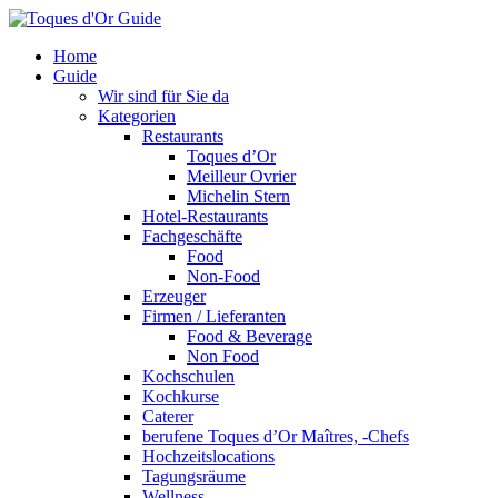
Home
Guide
Wir sind für Sie da
Kategorien
Restaurants
Toques d’Or
Meilleur Ovrier
Michelin Stern
Hotel-Restaurants
Fachgeschäfte
Food
Non-Food
Erzeuger
Firmen / Lieferanten
Food & Beverage
Non Food
Kochschulen
Kochkurse
Caterer
berufene Toques d’Or Maîtres, -Chefs
Hochzeitslocations
Tagungsräume
Wellness