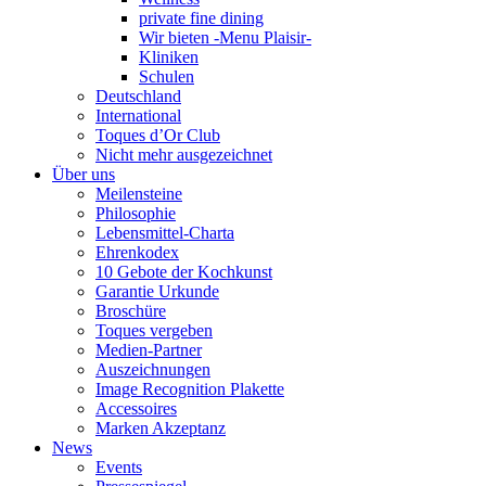
private fine dining
Wir bieten -Menu Plaisir-
Kliniken
Schulen
Deutschland
International
Toques d’Or Club
Nicht mehr ausgezeichnet
Über uns
Meilensteine
Philosophie
Lebensmittel-Charta
Ehrenkodex
10 Gebote der Kochkunst
Garantie Urkunde
Broschüre
Toques vergeben
Medien-Partner
Auszeichnungen
Image Recognition Plakette
Accessoires
Marken Akzeptanz
News
Events