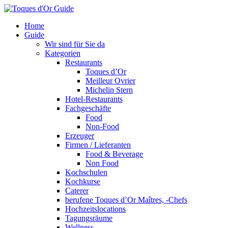
Home
Guide
Wir sind für Sie da
Kategorien
Restaurants
Toques d’Or
Meilleur Ovrier
Michelin Stern
Hotel-Restaurants
Fachgeschäfte
Food
Non-Food
Erzeuger
Firmen / Lieferanten
Food & Beverage
Non Food
Kochschulen
Kochkurse
Caterer
berufene Toques d’Or Maîtres, -Chefs
Hochzeitslocations
Tagungsräume
Wellness