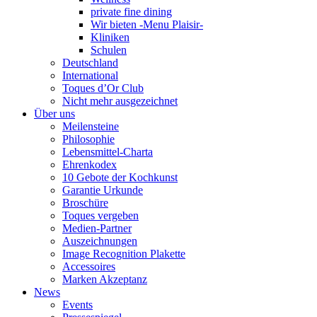
private fine dining
Wir bieten -Menu Plaisir-
Kliniken
Schulen
Deutschland
International
Toques d’Or Club
Nicht mehr ausgezeichnet
Über uns
Meilensteine
Philosophie
Lebensmittel-Charta
Ehrenkodex
10 Gebote der Kochkunst
Garantie Urkunde
Broschüre
Toques vergeben
Medien-Partner
Auszeichnungen
Image Recognition Plakette
Accessoires
Marken Akzeptanz
News
Events