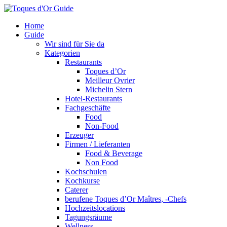
Home
Guide
Wir sind für Sie da
Kategorien
Restaurants
Toques d’Or
Meilleur Ovrier
Michelin Stern
Hotel-Restaurants
Fachgeschäfte
Food
Non-Food
Erzeuger
Firmen / Lieferanten
Food & Beverage
Non Food
Kochschulen
Kochkurse
Caterer
berufene Toques d’Or Maîtres, -Chefs
Hochzeitslocations
Tagungsräume
Wellness