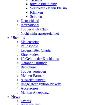
private fine dining
Wir bieten -Menu Plaisir-
Kliniken
Schulen
Deutschland
International
Toques d’Or Club
Nicht mehr ausgezeichnet
Über uns
Meilensteine
Philosophie
Lebensmittel-Charta
Ehrenkodex
10 Gebote der Kochkunst
Garantie Urkunde
Broschüre
Toques vergeben
Medien-Partner
Auszeichnungen
Image Recognition Plakette
Accessoires
Marken Akzeptanz
News
Events