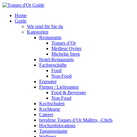
Home
Guide
Wir sind für Sie da
Kategorien
Restaurants
Toques d’Or
Meilleur Ovrier
Michelin Stern
Hotel-Restaurants
Fachgeschäfte
Food
Non-Food
Erzeuger
Firmen / Lieferanten
Food & Beverage
Non Food
Kochschulen
Kochkurse
Caterer
berufene Toques d’Or Maîtres, -Chefs
Hochzeitslocations
Tagungsräume
Wellness