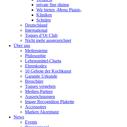
private fine dining
Wir bieten -Menu Plaisir-
Kliniken
Schulen
Deutschland
International
Toques d’Or Club
Nicht mehr ausgezeichnet
Über uns
Meilensteine
Philosophie
Lebensmittel-Charta
Ehrenkodex
10 Gebote der Kochkunst
Garantie Urkunde
Broschüre
Toques vergeben
Medien-Partner
Auszeichnungen
Image Recognition Plakette
Accessoires
Marken Akzeptanz
News
Events