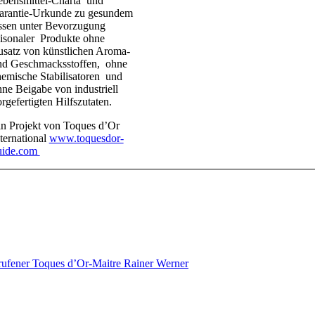
ebensmittel-Charta und
arantie-Urkunde zu gesundem
ssen unter Bevorzugung
aisonaler Produkte ohne
usatz von künstlichen Aroma-
nd Geschmacksstoffen, ohne
emische Stabilisatoren und
ne Beigabe von industriell
rgefertigten Hilfszutaten.
in Projekt von Toques d’Or
ternational
www.toquesdor-
uide.com
rufener Toques d’Or-Maitre Rainer Werner