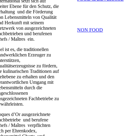
ternational setzt sich auf
eiter Ebene für den Schutz, die
rhaltung und die Förderung
n Lebensmitteln von Qualität
nd Herkunft mit seinem
etzwerk von ausgezeichneten
NON FOOD
achbetrieben und berufenen
efs / Maîtres ein.
el ist es, die traditionellen
andwerklichen Erzeuger zu
terstützen,
alitätserzeugnisse zu fördern,
e kulinarischen Traditionen auf
ltebene zu erhalten und den
erantwortlichen Umgang mit
bensmitteln durch die
ngeschlossenen
sgezeichneten Fachbetriebe zu
währleisten.
oques d’Or ausgezeichnete
achbetriebe und berufene
efs / Maîtres verpflichten
ich per Ehrenkodex,