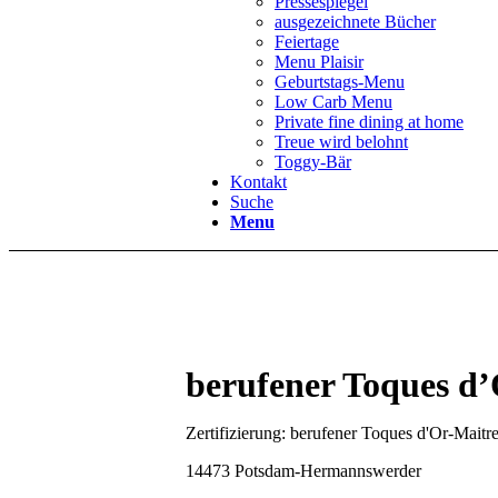
Pressespiegel
ausgezeichnete Bücher
Feiertage
Menu Plaisir
Geburtstags-Menu
Low Carb Menu
Private fine dining at home
Treue wird belohnt
Toggy-Bär
Kontakt
Suche
Menu
berufener Toques d
Zertifizierung: berufener Toques d'Or-Maitr
14473 Potsdam-Hermannswerder