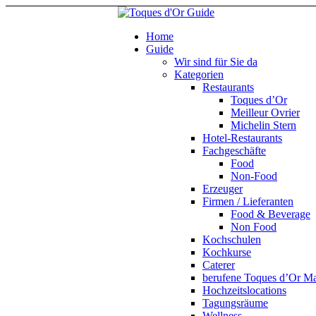
Home
Guide
Wir sind für Sie da
Kategorien
Restaurants
Toques d’Or
Meilleur Ovrier
Michelin Stern
Hotel-Restaurants
Fachgeschäfte
Food
Non-Food
Erzeuger
Firmen / Lieferanten
Food & Beverage
Non Food
Kochschulen
Kochkurse
Caterer
berufene Toques d’Or Maî
Hochzeitslocations
Tagungsräume
Wellness