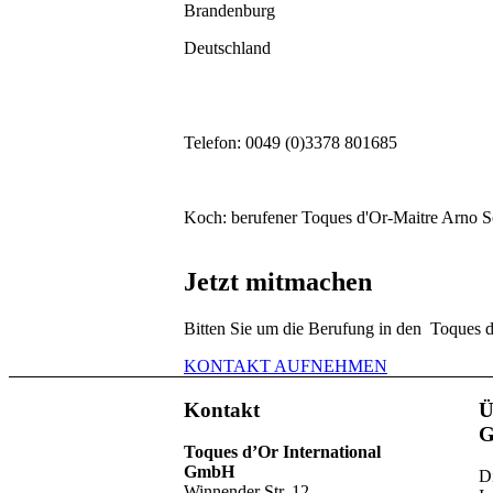
Brandenburg
Deutschland
Telefon: 0049 (0)3378 801685
Koch: berufener Toques d'Or-Maitre Arno Sc
Jetzt mitmachen
Bitten Sie um die Berufung in den Toques 
KONTAKT AUFNEHMEN
Kontakt
Ü
G
Toques d’Or International
GmbH
Di
Winnender Str. 12