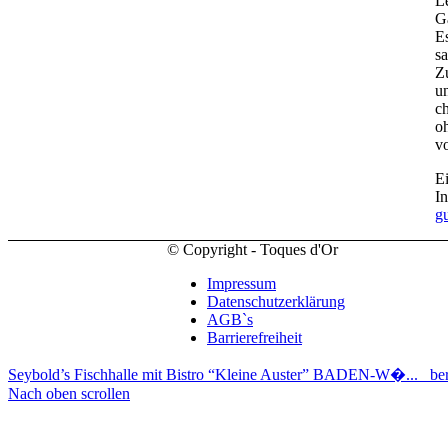
L
G
E
s
Z
u
ch
oh
vo
E
In
g
© Copyright - Toques d'Or
Impressum
Datenschutzerklärung
AGB`s
Barrierefreiheit
Seybold’s Fischhalle mit Bistro “Kleine Auster” BADEN-W�...
be
Nach oben scrollen