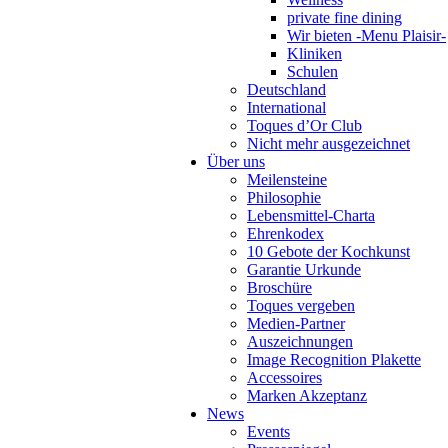
private fine dining
Wir bieten -Menu Plaisir-
Kliniken
Schulen
Deutschland
International
Toques d’Or Club
Nicht mehr ausgezeichnet
Über uns
Meilensteine
Philosophie
Lebensmittel-Charta
Ehrenkodex
10 Gebote der Kochkunst
Garantie Urkunde
Broschüre
Toques vergeben
Medien-Partner
Auszeichnungen
Image Recognition Plakette
Accessoires
Marken Akzeptanz
News
Events