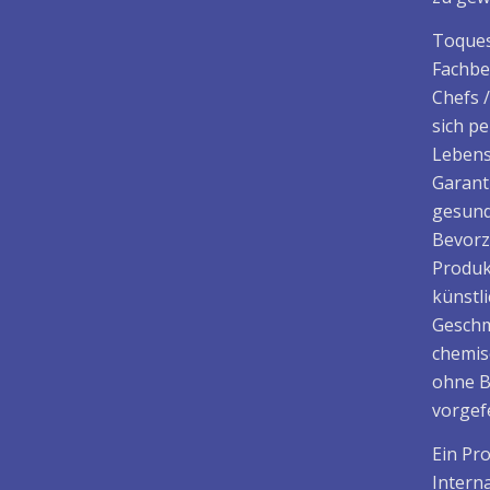
Toques
Fachbe
Chefs 
sich p
Lebens
Garant
gesund
Bevorz
Produk
künstl
Geschm
chemis
ohne B
vorgefe
Ein Pr
Intern