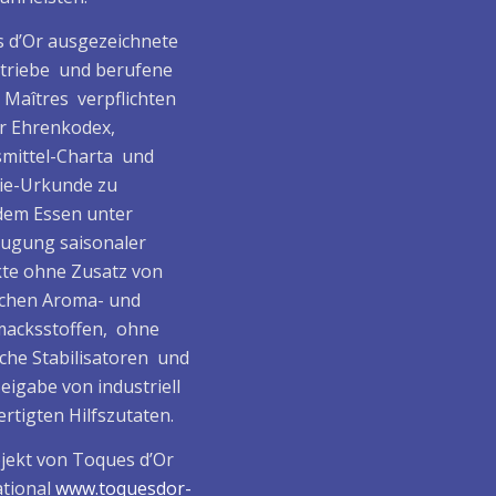
 d’Or ausgezeichnete
triebe und berufene
/ Maîtres verpflichten
er Ehrenkodex,
mittel-Charta und
ie-Urkunde zu
em Essen unter
ugung saisonaler
te ohne Zusatz von
ichen Aroma- und
acksstoffen, ohne
che Stabilisatoren und
eigabe von industriell
rtigten Hilfszutaten.
ojekt von Toques d’Or
ational
www.toquesdor-