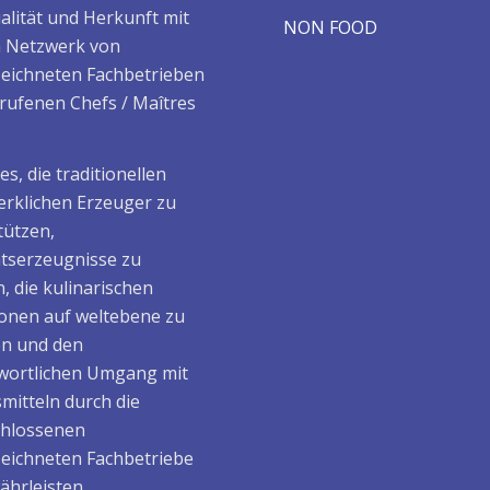
alität und Herkunft mit
NON FOOD
 Netzwerk von
eichneten Fachbetrieben
rufenen Chefs / Maîtres
t es, die traditionellen
rklichen Erzeuger zu
tützen,
ätserzeugnisse zu
, die kulinarischen
ionen auf weltebene zu
en und den
wortlichen Umgang mit
mitteln durch die
hlossenen
eichneten Fachbetriebe
ährleisten.