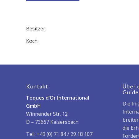
Besitzer:
Koch:
Kontakt
Über 
Guide
Toques d’Or International
Die Ini
GmbH
Interna
Winnender Str. 12
breite
D – 73667 Kaisersbach
die Er
Tel.: +49 (0) 71 84 / 29 18 107
Förder