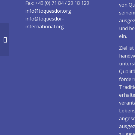
Fax: +49 (0) 71 84 / 29 18 129
von Qu
info@toquesdor.org
seinem
info@toquesdor-
ausgez
international.org
und be
ein.
Restaurant
Gräfinthaler Hof
Ziel is
handwe
unters
Qualit
fördern
Tradit
erhalt
verant
Lebens
angesc
ausgez
zu gew