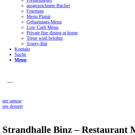
Pressespiegel
ausgezeichnete Bücher
Feiertage
Menu Plaisir
Geburtstags-Menu
Low Carb Menu
Private fine dining at home
Treue wird belohnt
Toggy-Bär
Kontakt
Suche
Menu
pre amuse
pre dessert
Strandhalle Binz – Resta