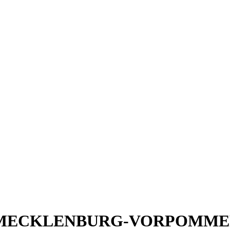
urant MECKLENBURG-VORPOMM