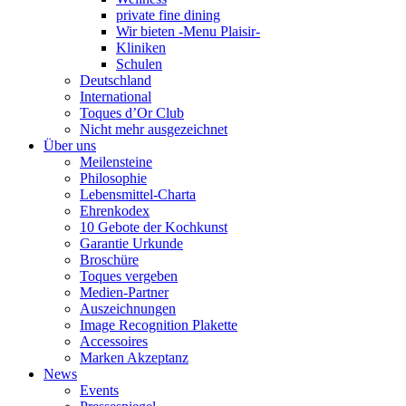
private fine dining
Wir bieten -Menu Plaisir-
Kliniken
Schulen
Deutschland
International
Toques d’Or Club
Nicht mehr ausgezeichnet
Über uns
Meilensteine
Philosophie
Lebensmittel-Charta
Ehrenkodex
10 Gebote der Kochkunst
Garantie Urkunde
Broschüre
Toques vergeben
Medien-Partner
Auszeichnungen
Image Recognition Plakette
Accessoires
Marken Akzeptanz
News
Events