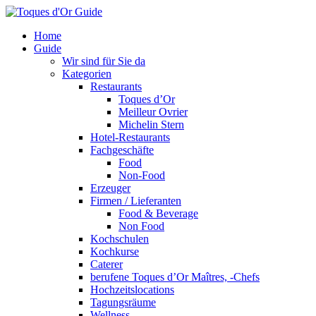
Home
Guide
Wir sind für Sie da
Kategorien
Restaurants
Toques d’Or
Meilleur Ovrier
Michelin Stern
Hotel-Restaurants
Fachgeschäfte
Food
Non-Food
Erzeuger
Firmen / Lieferanten
Food & Beverage
Non Food
Kochschulen
Kochkurse
Caterer
berufene Toques d’Or Maîtres, -Chefs
Hochzeitslocations
Tagungsräume
Wellness