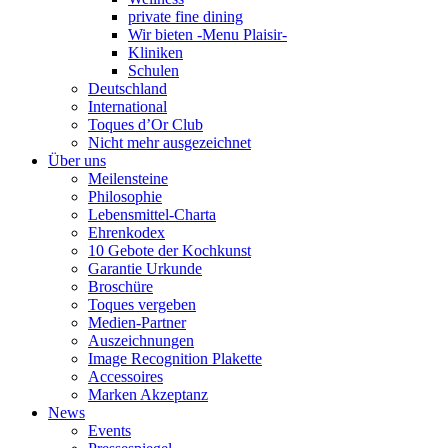
private fine dining
Wir bieten -Menu Plaisir-
Kliniken
Schulen
Deutschland
International
Toques d’Or Club
Nicht mehr ausgezeichnet
Über uns
Meilensteine
Philosophie
Lebensmittel-Charta
Ehrenkodex
10 Gebote der Kochkunst
Garantie Urkunde
Broschüre
Toques vergeben
Medien-Partner
Auszeichnungen
Image Recognition Plakette
Accessoires
Marken Akzeptanz
News
Events