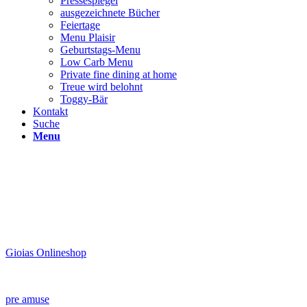
Pressespiegel
ausgezeichnete Bücher
Feiertage
Menu Plaisir
Geburtstags-Menu
Low Carb Menu
Private fine dining at home
Treue wird belohnt
Toggy-Bär
Kontakt
Suche
Menu
Gioias Onlineshop
pre amuse