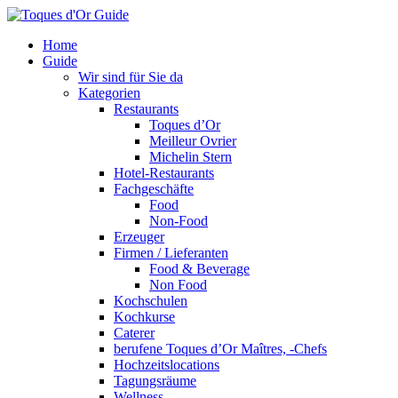
Home
Guide
Wir sind für Sie da
Kategorien
Restaurants
Toques d’Or
Meilleur Ovrier
Michelin Stern
Hotel-Restaurants
Fachgeschäfte
Food
Non-Food
Erzeuger
Firmen / Lieferanten
Food & Beverage
Non Food
Kochschulen
Kochkurse
Caterer
berufene Toques d’Or Maîtres, -Chefs
Hochzeitslocations
Tagungsräume
Wellness