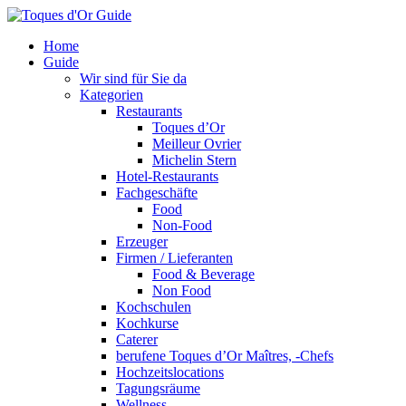
Home
Guide
Wir sind für Sie da
Kategorien
Restaurants
Toques d’Or
Meilleur Ovrier
Michelin Stern
Hotel-Restaurants
Fachgeschäfte
Food
Non-Food
Erzeuger
Firmen / Lieferanten
Food & Beverage
Non Food
Kochschulen
Kochkurse
Caterer
berufene Toques d’Or Maîtres, -Chefs
Hochzeitslocations
Tagungsräume
Wellness