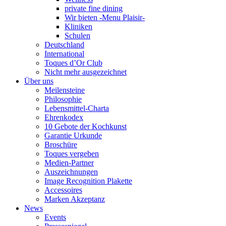
private fine dining
Wir bieten -Menu Plaisir-
Kliniken
Schulen
Deutschland
International
Toques d’Or Club
Nicht mehr ausgezeichnet
Über uns
Meilensteine
Philosophie
Lebensmittel-Charta
Ehrenkodex
10 Gebote der Kochkunst
Garantie Urkunde
Broschüre
Toques vergeben
Medien-Partner
Auszeichnungen
Image Recognition Plakette
Accessoires
Marken Akzeptanz
News
Events