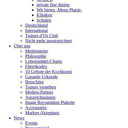
private fine dining
Wir bieten -Menu Plaisir-
Kliniken
Schulen
Deutschland
International
Toques d’Or Club
Nicht mehr ausgezeichnet
Über uns
Meilensteine
Philosophie
Lebensmittel-Charta
Ehrenkodex
10 Gebote der Kochkunst
Garantie Urkunde
Broschüre
Toques vergeben
Medien-Partner
Auszeichnungen
Image Recognition Plakette
Accessoires
Marken Akzeptanz
News
Events