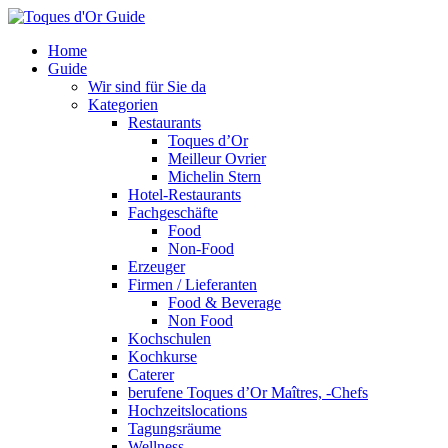
Home
Guide
Wir sind für Sie da
Kategorien
Restaurants
Toques d’Or
Meilleur Ovrier
Michelin Stern
Hotel-Restaurants
Fachgeschäfte
Food
Non-Food
Erzeuger
Firmen / Lieferanten
Food & Beverage
Non Food
Kochschulen
Kochkurse
Caterer
berufene Toques d’Or Maîtres, -Chefs
Hochzeitslocations
Tagungsräume
Wellness