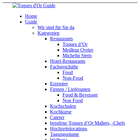
Home
Guide
Wir sind für Sie da
Kategorien
Restaurants
Toques d’Or
Meilleur Ovrier
Michelin Stern
Hotel-Restaurants
Fachgeschäfte
Food
Non-Food
Erzeuger
Firmen / Lieferanten
Food & Beverage
Non Food
Kochschulen
Kochkurse
Caterer
berufene Toques d’Or Maîtres, -Chefs
Hochzeitslocations
Tagungsräume
Wellness