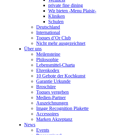
private fine dining
Wir bieten -Menu Plaisir-
Kliniken
Schulen
Deutschland
International
Toques d’Or Club
Nicht mehr ausgezeichnet
Über uns
Meilensteine
Philosophie
Lebensmittel-Charta
Ehrenkodex
10 Gebote der Kochkunst
Garantie Urkunde
Broschüre
Toques vergeben
Medien-Partner
Auszeichnungen
Image Recognition Plakette
Accessoires
Marken Akzeptanz
News
Events