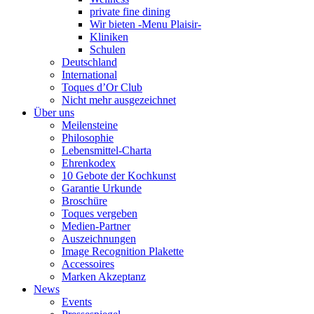
private fine dining
Wir bieten -Menu Plaisir-
Kliniken
Schulen
Deutschland
International
Toques d’Or Club
Nicht mehr ausgezeichnet
Über uns
Meilensteine
Philosophie
Lebensmittel-Charta
Ehrenkodex
10 Gebote der Kochkunst
Garantie Urkunde
Broschüre
Toques vergeben
Medien-Partner
Auszeichnungen
Image Recognition Plakette
Accessoires
Marken Akzeptanz
News
Events