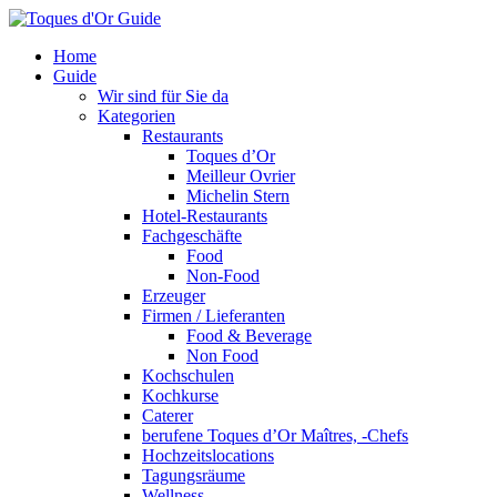
Home
Guide
Wir sind für Sie da
Kategorien
Restaurants
Toques d’Or
Meilleur Ovrier
Michelin Stern
Hotel-Restaurants
Fachgeschäfte
Food
Non-Food
Erzeuger
Firmen / Lieferanten
Food & Beverage
Non Food
Kochschulen
Kochkurse
Caterer
berufene Toques d’Or Maîtres, -Chefs
Hochzeitslocations
Tagungsräume
Wellness