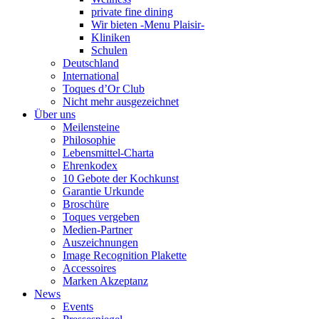
private fine dining
Wir bieten -Menu Plaisir-
Kliniken
Schulen
Deutschland
International
Toques d’Or Club
Nicht mehr ausgezeichnet
Über uns
Meilensteine
Philosophie
Lebensmittel-Charta
Ehrenkodex
10 Gebote der Kochkunst
Garantie Urkunde
Broschüre
Toques vergeben
Medien-Partner
Auszeichnungen
Image Recognition Plakette
Accessoires
Marken Akzeptanz
News
Events