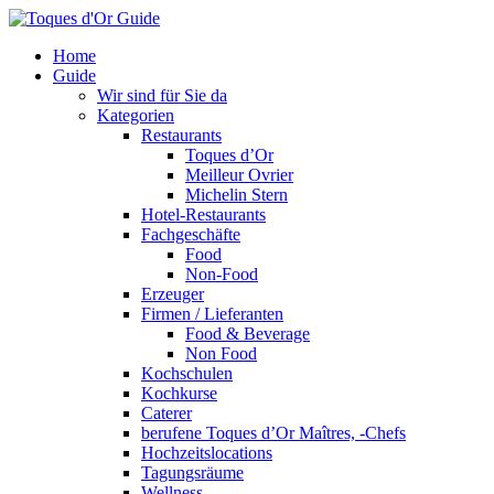
Home
Guide
Wir sind für Sie da
Kategorien
Restaurants
Toques d’Or
Meilleur Ovrier
Michelin Stern
Hotel-Restaurants
Fachgeschäfte
Food
Non-Food
Erzeuger
Firmen / Lieferanten
Food & Beverage
Non Food
Kochschulen
Kochkurse
Caterer
berufene Toques d’Or Maîtres, -Chefs
Hochzeitslocations
Tagungsräume
Wellness