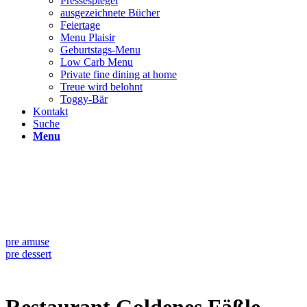
Pressespiegel
ausgezeichnete Bücher
Feiertage
Menu Plaisir
Geburtstags-Menu
Low Carb Menu
Private fine dining at home
Treue wird belohnt
Toggy-Bär
Kontakt
Suche
Menu
pre amuse
pre dessert