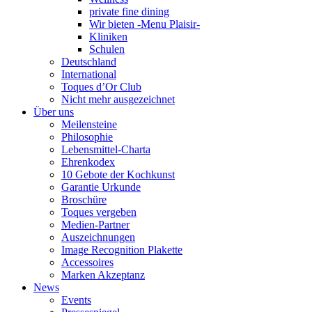
private fine dining
Wir bieten -Menu Plaisir-
Kliniken
Schulen
Deutschland
International
Toques d’Or Club
Nicht mehr ausgezeichnet
Über uns
Meilensteine
Philosophie
Lebensmittel-Charta
Ehrenkodex
10 Gebote der Kochkunst
Garantie Urkunde
Broschüre
Toques vergeben
Medien-Partner
Auszeichnungen
Image Recognition Plakette
Accessoires
Marken Akzeptanz
News
Events