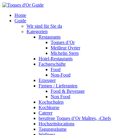
Home
Guide
Wir sind für Sie da
Kategorien
Restaurants
Toques d’Or
Meilleur Ovrier
Michelin Stern
Hotel-Restaurants
Fachgeschäfte
Food
Non-Food
Erzeuger
Firmen / Lieferanten
Food & Beverage
Non Food
Kochschulen
Kochkurse
Caterer
berufene Toques d’Or Maîtres, -Chefs
Hochzeitslocations
Tagungsräume
Wellness