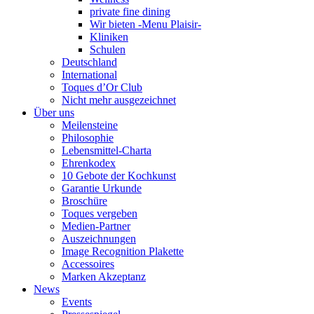
private fine dining
Wir bieten -Menu Plaisir-
Kliniken
Schulen
Deutschland
International
Toques d’Or Club
Nicht mehr ausgezeichnet
Über uns
Meilensteine
Philosophie
Lebensmittel-Charta
Ehrenkodex
10 Gebote der Kochkunst
Garantie Urkunde
Broschüre
Toques vergeben
Medien-Partner
Auszeichnungen
Image Recognition Plakette
Accessoires
Marken Akzeptanz
News
Events