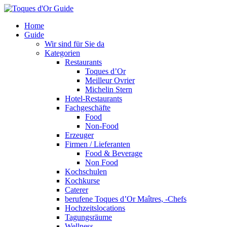
Home
Guide
Wir sind für Sie da
Kategorien
Restaurants
Toques d’Or
Meilleur Ovrier
Michelin Stern
Hotel-Restaurants
Fachgeschäfte
Food
Non-Food
Erzeuger
Firmen / Lieferanten
Food & Beverage
Non Food
Kochschulen
Kochkurse
Caterer
berufene Toques d’Or Maîtres, -Chefs
Hochzeitslocations
Tagungsräume
Wellness