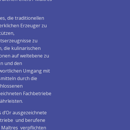
t es, die traditionellen
rklichen Erzeuger zu
tützen,
ätserzeugnisse zu
, die kulinarischen
ionen auf weltebene zu
en und den
wortlichen Umgang mit
mitteln durch die
hlossenen
eichneten Fachbetriebe
ährleisten.
 d’Or ausgezeichnete
triebe und berufene
/ Maîtres verpflichten