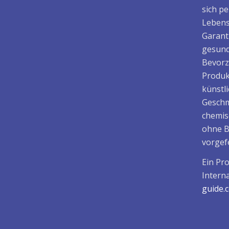
sich p
Lebens
Garant
gesund
Bevorz
Produk
künstl
Geschm
chemis
ohne B
vorgefe
Ein Pr
Intern
guide