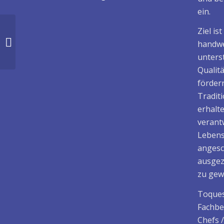
ein.
Ziel is
berufener Toques
d’Or-Maitre Dieter
handwe
Lorenz Kaufmann
unters
Qualit
fördern
Tradit
erhalt
verant
Lebens
angesc
ausgez
zu gew
Toques
Fachbe
Chefs 