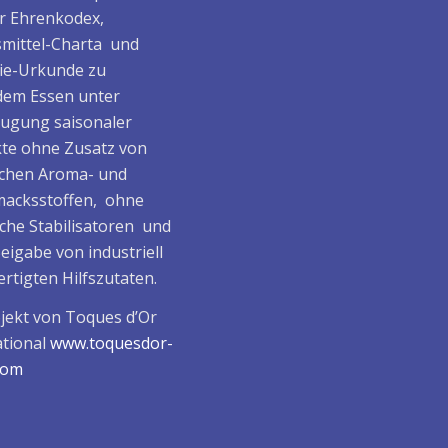
er Ehrenkodex,
mittel-Charta und
ie-Urkunde zu
em Essen unter
ugung saisonaler
te ohne Zusatz von
ichen Aroma- und
acksstoffen, ohne
che Stabilisatoren und
eigabe von industriell
rtigten Hilfszutaten.
ojekt von Toques d’Or
ational
www.toquesdor-
.com