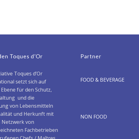
den Toques d’Or
Partner
tiative Toques d’Or
FOOD & BEVERAGE
tional setzt sich auf
r Ebene für den Schutz,
haltung und die
ung von Lebensmitteln
alität und Herkunft mit
NON FOOD
 Netzwerk von
eichneten Fachbetrieben
rufenen Chefs / Maîtres