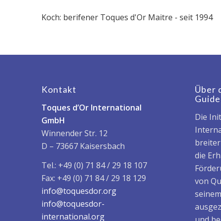
Koch: berifener Toques d'Or Maitre - seit 1994
Kontakt
Über 
Guide
Toques d’Or International
Die Ini
GmbH
Interna
Winnender Str. 12
breite
D – 73667 Kaisersbach
die Er
Tel.: +49 (0) 71 84 / 29 18 107
Förder
Fax: +49 (0) 71 84 / 29 18 129
von Qu
info@toquesdor.org
seinem
info@toquesdor-
ausgez
international.org
und be