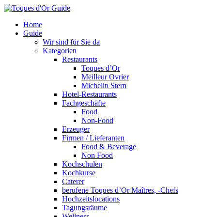
Home
Guide
Wir sind für Sie da
Kategorien
Restaurants
Toques d’Or
Meilleur Ovrier
Michelin Stern
Hotel-Restaurants
Fachgeschäfte
Food
Non-Food
Erzeuger
Firmen / Lieferanten
Food & Beverage
Non Food
Kochschulen
Kochkurse
Caterer
berufene Toques d’Or Maîtres, -Chefs
Hochzeitslocations
Tagungsräume
Wellness