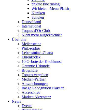
private fine dining
Wir bieten -Menu Plaisir-
Kliniken
Schulen
Deutschland
International
Toques d’Or Club
Nicht mehr ausgezeichnet
Über uns
Meilensteine
Philosophie
Lebensmittel-Charta
Ehrenkodex
10 Gebote der Kochkunst
Garantie Urkunde
Broschüre
Toques vergeben
Medien-Partner
Auszeichnungen
Image Recognition Plakette
Accessoires
Marken Akzeptanz
News
Events