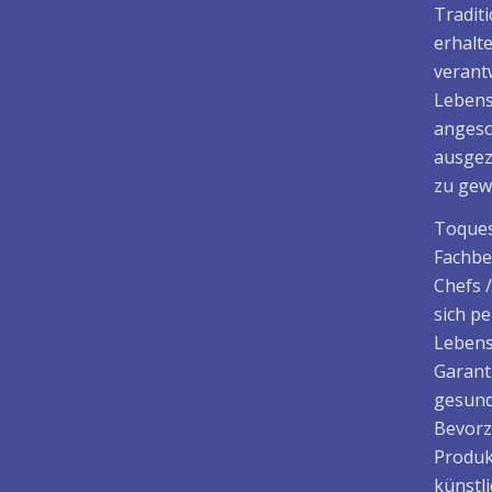
Tradit
erhalt
verant
Lebens
angesc
ausgez
zu gew
Toques
Fachbe
Chefs 
sich p
Lebens
Garant
gesund
Bevorz
Produk
künstl