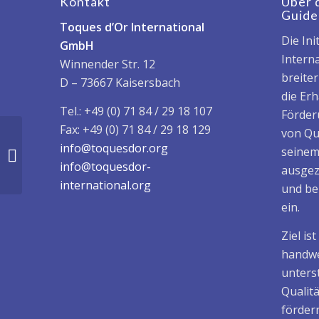
Kontakt
Über 
Guide
Toques d’Or International
Die Ini
GmbH
Interna
Winnender Str. 12
breite
D – 73667 Kaisersbach
die Er
Tel.: +49 (0) 71 84 / 29 18 107
Förder
Fax: +49 (0) 71 84 / 29 18 129
von Qu
Mona Lisa im Hotel
info@toquesdor.org
seinem
Schwert**** BADEN-
info@toquesdor-
ausgez
WÜRTTEMBERG
international.org
und be
ein.
Ziel is
handwe
unters
Qualit
fördern