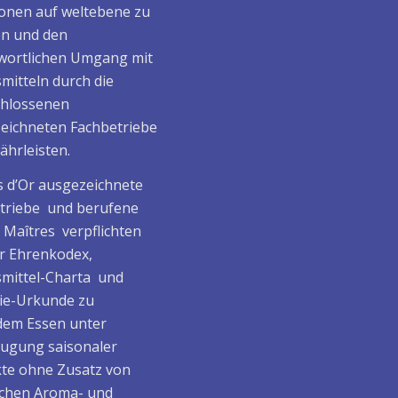
ionen auf weltebene zu
en und den
wortlichen Umgang mit
mitteln durch die
hlossenen
eichneten Fachbetriebe
ährleisten.
 d’Or ausgezeichnete
triebe und berufene
/ Maîtres verpflichten
er Ehrenkodex,
mittel-Charta und
ie-Urkunde zu
em Essen unter
ugung saisonaler
te ohne Zusatz von
ichen Aroma- und