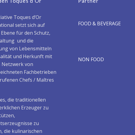
den Toques d’Or
Partner
tiative Toques d’Or
FOOD & BEVERAGE
tional setzt sich auf
r Ebene für den Schutz,
haltung und die
ung von Lebensmitteln
alität und Herkunft mit
NON FOOD
 Netzwerk von
eichneten Fachbetrieben
rufenen Chefs / Maîtres
t es, die traditionellen
rklichen Erzeuger zu
tützen,
ätserzeugnisse zu
, die kulinarischen