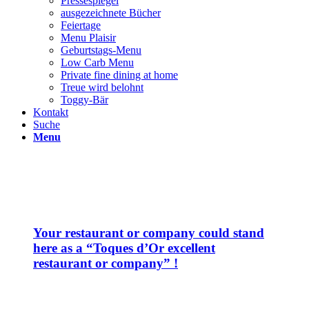
Pressespiegel
ausgezeichnete Bücher
Feiertage
Menu Plaisir
Geburtstags-Menu
Low Carb Menu
Private fine dining at home
Treue wird belohnt
Toggy-Bär
Kontakt
Suche
Menu
Your restaurant or company could stand
here as a “Toques d’Or excellent
restaurant or company” !