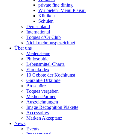
private fine dining
Wir bieten -Menu Plaisir-
Kliniken
Schulen
Deutschland
International
Toques d’Or Club
Nicht mehr ausgezeichnet
Über uns
Meilensteine
Philosophie
Lebensmittel-Charta
Ehrenkodex
10 Gebote der Kochkunst
Garantie Urkunde
Broschüre
Toques vergeben
Medien-Partner
Auszeichnungen
Image Recognition Plakette
Accessoires
Marken Akzeptanz
News
Events