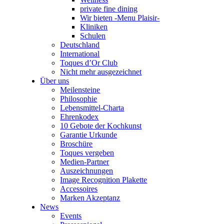
private fine dining
Wir bieten -Menu Plaisir-
Kliniken
Schulen
Deutschland
International
Toques d’Or Club
Nicht mehr ausgezeichnet
Über uns
Meilensteine
Philosophie
Lebensmittel-Charta
Ehrenkodex
10 Gebote der Kochkunst
Garantie Urkunde
Broschüre
Toques vergeben
Medien-Partner
Auszeichnungen
Image Recognition Plakette
Accessoires
Marken Akzeptanz
News
Events