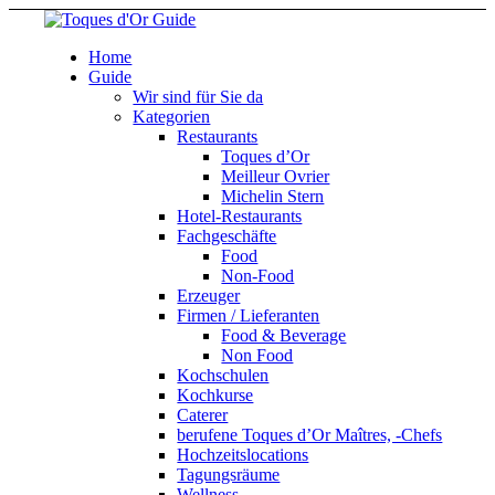
Home
Guide
Wir sind für Sie da
Kategorien
Restaurants
Toques d’Or
Meilleur Ovrier
Michelin Stern
Hotel-Restaurants
Fachgeschäfte
Food
Non-Food
Erzeuger
Firmen / Lieferanten
Food & Beverage
Non Food
Kochschulen
Kochkurse
Caterer
berufene Toques d’Or Maîtres, -Chefs
Hochzeitslocations
Tagungsräume
Wellness