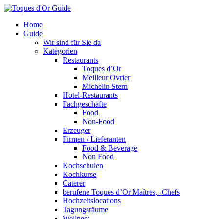
Home
Guide
Wir sind für Sie da
Kategorien
Restaurants
Toques d’Or
Meilleur Ovrier
Michelin Stern
Hotel-Restaurants
Fachgeschäfte
Food
Non-Food
Erzeuger
Firmen / Lieferanten
Food & Beverage
Non Food
Kochschulen
Kochkurse
Caterer
berufene Toques d’Or Maîtres, -Chefs
Hochzeitslocations
Tagungsräume
Wellness