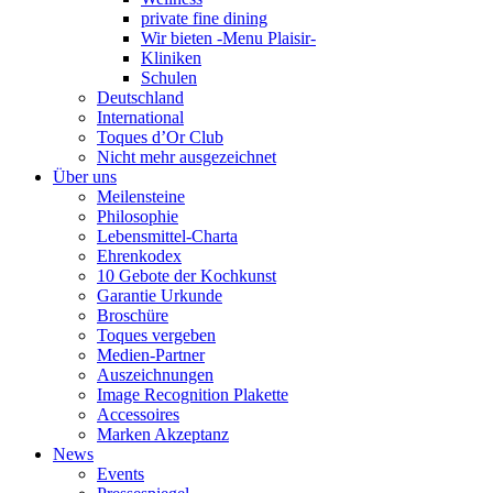
private fine dining
Wir bieten -Menu Plaisir-
Kliniken
Schulen
Deutschland
International
Toques d’Or Club
Nicht mehr ausgezeichnet
Über uns
Meilensteine
Philosophie
Lebensmittel-Charta
Ehrenkodex
10 Gebote der Kochkunst
Garantie Urkunde
Broschüre
Toques vergeben
Medien-Partner
Auszeichnungen
Image Recognition Plakette
Accessoires
Marken Akzeptanz
News
Events