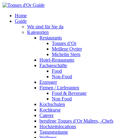
Home
Guide
Wir sind für Sie da
Kategorien
Restaurants
Toques d’Or
Meilleur Ovrier
Michelin Stern
Hotel-Restaurants
Fachgeschäfte
Food
Non-Food
Erzeuger
Firmen / Lieferanten
Food & Beverage
Non Food
Kochschulen
Kochkurse
Caterer
berufene Toques d’Or Maîtres, -Chefs
Hochzeitslocations
Tagungsräume
Wellness