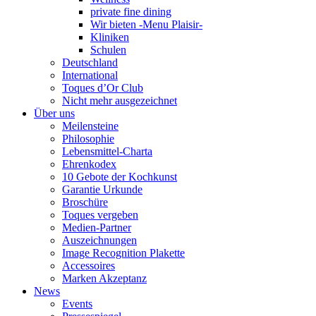
private fine dining
Wir bieten -Menu Plaisir-
Kliniken
Schulen
Deutschland
International
Toques d’Or Club
Nicht mehr ausgezeichnet
Über uns
Meilensteine
Philosophie
Lebensmittel-Charta
Ehrenkodex
10 Gebote der Kochkunst
Garantie Urkunde
Broschüre
Toques vergeben
Medien-Partner
Auszeichnungen
Image Recognition Plakette
Accessoires
Marken Akzeptanz
News
Events