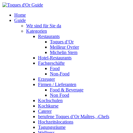
Home
Guide
Wir sind für Sie da
Kategorien
Restaurants
Toques d’Or
Meilleur Ovrier
Michelin Stern
Hotel-Restaurants
Fachgeschäfte
Food
Non-Food
Erzeuger
Firmen / Lieferanten
Food & Beverage
Non Food
Kochschulen
Kochkurse
Caterer
berufene Toques d’Or Maîtres, -Chefs
Hochzeitslocations
Tagungsräume
Wellness