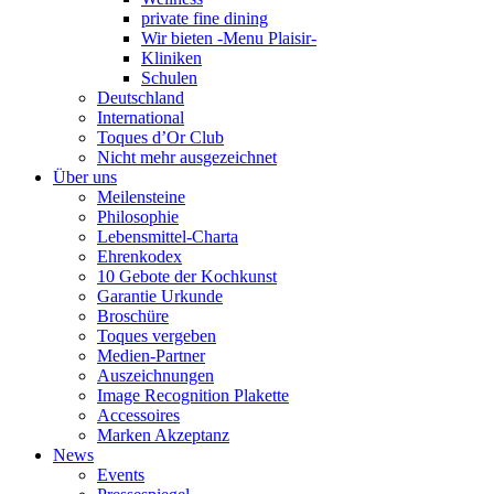
private fine dining
Wir bieten -Menu Plaisir-
Kliniken
Schulen
Deutschland
International
Toques d’Or Club
Nicht mehr ausgezeichnet
Über uns
Meilensteine
Philosophie
Lebensmittel-Charta
Ehrenkodex
10 Gebote der Kochkunst
Garantie Urkunde
Broschüre
Toques vergeben
Medien-Partner
Auszeichnungen
Image Recognition Plakette
Accessoires
Marken Akzeptanz
News
Events