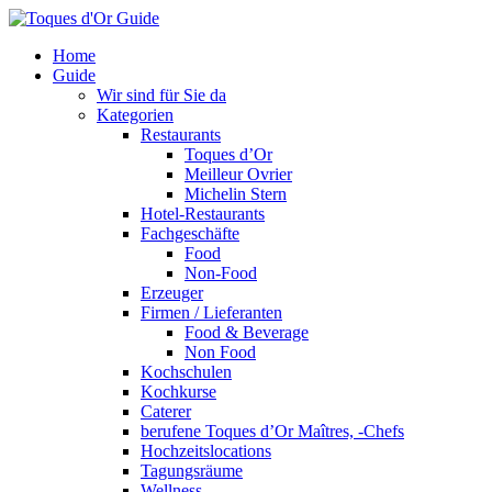
Home
Guide
Wir sind für Sie da
Kategorien
Restaurants
Toques d’Or
Meilleur Ovrier
Michelin Stern
Hotel-Restaurants
Fachgeschäfte
Food
Non-Food
Erzeuger
Firmen / Lieferanten
Food & Beverage
Non Food
Kochschulen
Kochkurse
Caterer
berufene Toques d’Or Maîtres, -Chefs
Hochzeitslocations
Tagungsräume
Wellness