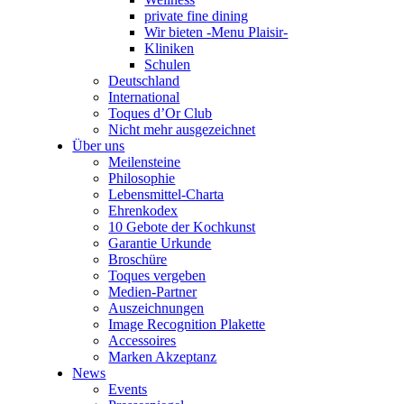
private fine dining
Wir bieten -Menu Plaisir-
Kliniken
Schulen
Deutschland
International
Toques d’Or Club
Nicht mehr ausgezeichnet
Über uns
Meilensteine
Philosophie
Lebensmittel-Charta
Ehrenkodex
10 Gebote der Kochkunst
Garantie Urkunde
Broschüre
Toques vergeben
Medien-Partner
Auszeichnungen
Image Recognition Plakette
Accessoires
Marken Akzeptanz
News
Events