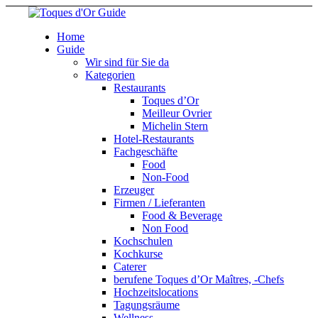
Home
Guide
Wir sind für Sie da
Kategorien
Restaurants
Toques d’Or
Meilleur Ovrier
Michelin Stern
Hotel-Restaurants
Fachgeschäfte
Food
Non-Food
Erzeuger
Firmen / Lieferanten
Food & Beverage
Non Food
Kochschulen
Kochkurse
Caterer
berufene Toques d’Or Maîtres, -Chefs
Hochzeitslocations
Tagungsräume
Wellness